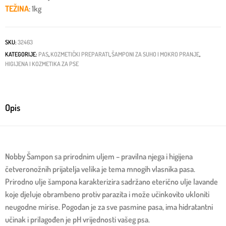
TEŽINA
: 1kg
SKU:
32463
KATEGORIJE:
PAS
,
KOZMETIČKI PREPARATI
,
ŠAMPONI ZA SUHO I MOKRO PRANJE
,
HIGIJENA I KOZMETIKA ZA PSE
Opis
Nobby Šampon sa prirodnim uljem – pravilna njega i higijena
četveronožnih prijatelja velika je tema mnogih vlasnika pasa.
Prirodno ulje šampona karakterizira sadržano eterično ulje lavande
koje djeluje obrambeno protiv parazita i može učinkovito ukloniti
neugodne mirise. Pogodan je za sve pasmine pasa, ima hidratantni
učinak i prilagođen je pH vrijednosti vašeg psa.