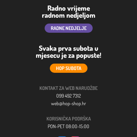
Radno vrijeme
radnom nedjeljom
RADNE NEDJELJE
Svaka prva subota u
mjesecu je za popuste!
HOP SUBOTA
KONTAKT ZA WEB NARUDŽBE
099 492 7312
web@hop-shop.hr
KORISNIČKA PODRŠKA
PON-PET 08:00-15:00