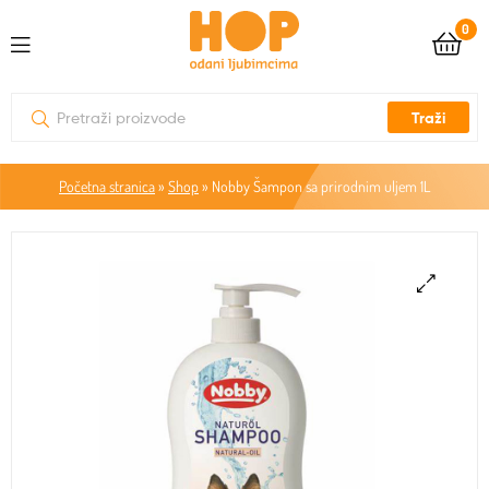
0
Traži
Početna stranica
»
Shop
»
Nobby Šampon sa prirodnim uljem 1L
🔍