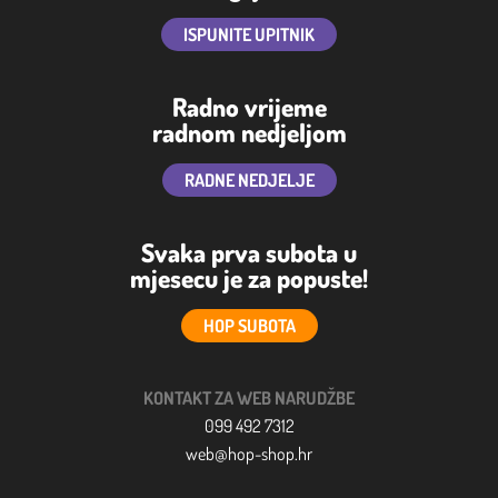
ISPUNITE UPITNIK
Radno vrijeme
radnom nedjeljom
RADNE NEDJELJE
Svaka prva subota u
mjesecu je za popuste!
HOP SUBOTA
KONTAKT ZA WEB NARUDŽBE
099 492 7312
web@hop-shop.hr