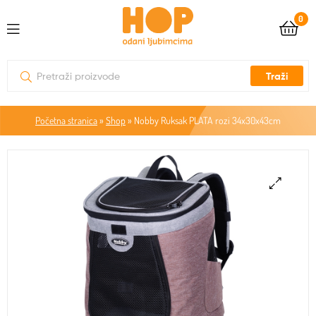
0
Traži
Početna stranica
»
Shop
»
Nobby Ruksak PLATA rozi 34x30x43cm
🔍