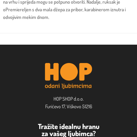
na vrhu i sprijeda mogu se potpuno otvoriti. Nadalje, ruksak je
oPremiereljen s dva mala džepa za pribor, karabinerom iznutra i
odvojivim mekim dnom.
HOP SHOP d.o.o.
Furićevo 17, Viškovo 51216
Tražite idealnu hranu
za vašeg ljubimca?