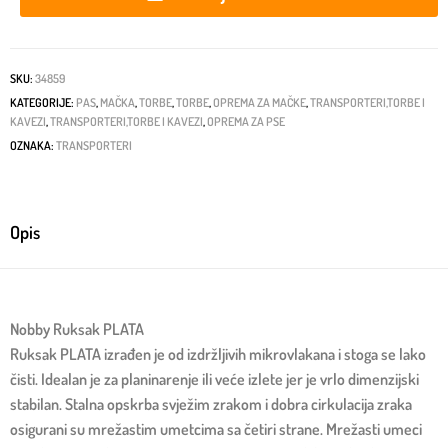
SKU:
34859
KATEGORIJE:
PAS
,
MAČKA
,
TORBE
,
TORBE
,
OPREMA ZA MAČKE
,
TRANSPORTERI,TORBE I
KAVEZI
,
TRANSPORTERI,TORBE I KAVEZI
,
OPREMA ZA PSE
OZNAKA:
TRANSPORTERI
Opis
Nobby Ruksak PLATA
Ruksak PLATA izrađen je od izdržljivih mikrovlakana i stoga se lako
čisti. Idealan je za planinarenje ili veće izlete jer je vrlo dimenzijski
stabilan. Stalna opskrba svježim zrakom i dobra cirkulacija zraka
osigurani su mrežastim umetcima sa četiri strane. Mrežasti umeci