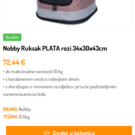
Na zalihi
Nobby Ruksak PLATA rozi 34x30x43cm
72,44
€
• do maksimalne nosivosti 10 kg
• s karabinerom unutra i odvojivim dnom
• s dva džepa i s remenom za zdjelicu i prsa te podstavljenim
naramenicama za leđa
BRAND
: Nobby
TEŽINA
: 0.5kg
Dodaj u košaricu