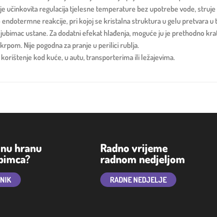
e učinkovita regulacija tjelesne temperature bez upotrebe vode, struje 
endotermne reakcije, pri kojoj se kristalna struktura u gelu pretvara u te
 ljubimac ustane. Za dodatni efekat hlađenja, moguće ju je prethodno krat
rpom. Nije pogodna za pranje u perilici rublja.
orištenje kod kuće, u autu, transporterima ili ležajevima.
lnu hranu
Radno vrijeme
ubimca?
radnom nedjeljom
TNIK
RADNE NEDJELJE