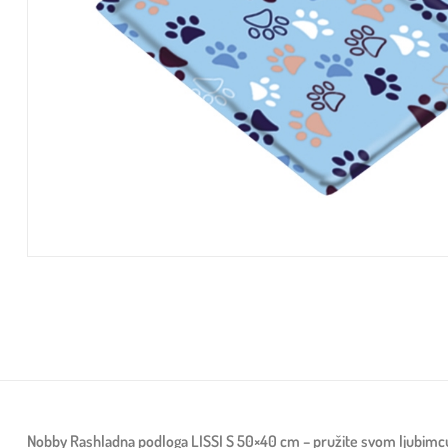
Nobby Rashladna podloga LISSI S 50×40 cm – pružite svom ljubimcu u