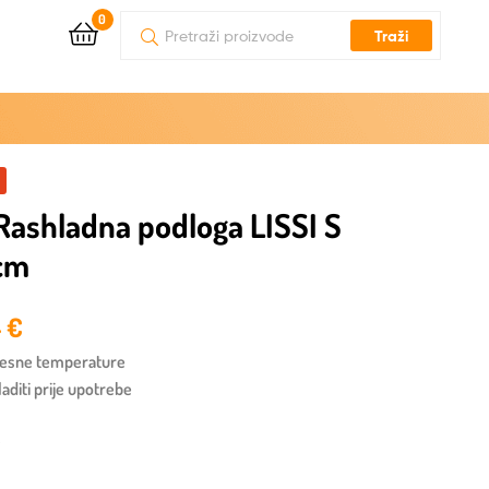
0
Traži
ashladna podloga LISSI S
cm
4
€
jelesne temperature
aditi prije upotrebe
y