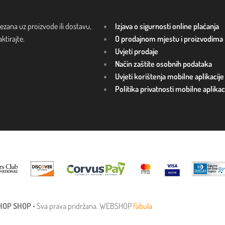
ezana uz proizvode ili dostavu,
Izjava o sigurnosti online plaćanja
tirajte.
O prodajnom mjestu i proizvodima
Uvjeti prodaje
Način zaštite osobnih podataka
Uvjeti korištenja mobilne aplikacije
Politika privatnosti mobilne aplikac
HOP SHOP
• Sva prava pridržana. WEBSHOP
Fabula