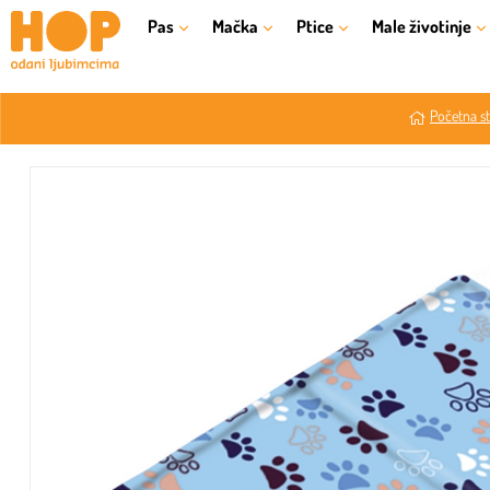
Pas
Mačka
Ptice
Male životinje
Početna st