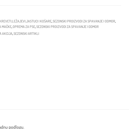
KREVETI,LEŽAJEVI,JASTUCI I KOŠARE
,
SEZONSKI PROIZVODI ZA SPAVANJE I ODMOR
,
A MAČKE
,
OPREMA ZA PSE
,
SEZONSKI PROIZVODI ZA SPAVANJE I ODMOR
A AKCIJA
,
SEZONSKI ARTIKLI
ladnu podlogu.