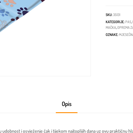
SKU:
35131
KATEGORIJE:
PAS
,
MAČKA
,
OPREMA Z
OZNAKE:
MJESEČN
Opis
dobnost i osvježenje čak i tijekom najtoplijih dana uz ovu praktičnu h