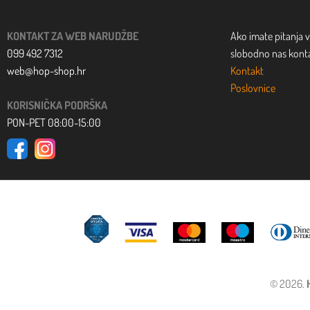
KONTAKT ZA WEB NARUDŽBE
Ako imate pitanja v
099 492 7312
slobodno nas kontak
web@hop-shop.hr
Kontakt
Poslovnice
KORISNIČKA PODRŠKA
PON-PET 08:00-15:00
© 2026.