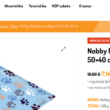
Akvaristika
Teraristika
HOP subota
O nama
ranica
»
Shop
»
Nobby Rashladna podloga LISSI S 50×40 cm
NEMA NA ZALIHI
Nobby R
50×40 
🔍
7,1
10,99
€
• regulacija t
• ne mora se hl
BRAND
: Nobb
TEŽINA
: 1.18kg