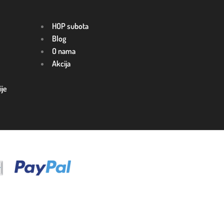
HOP subota
Blog
O nama
Akcija
ije