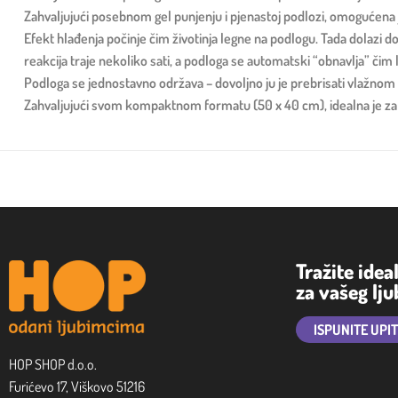
Zahvaljujući posebnom gel punjenju i pjenastoj podlozi, omogućena j
Efekt hlađenja počinje čim životinja legne na podlogu. Tada dolazi do 
reakcija traje nekoliko sati, a podloga se automatski “obnavlja” čim
Podloga se jednostavno održava – dovoljno ju je prebrisati vlažnom k
Zahvaljujući svom kompaktnom formatu (50 x 40 cm), idealna je za k
Tražite idea
za vašeg lj
ISPUNITE UPI
HOP SHOP d.o.o.
Furićevo 17, Viškovo 51216