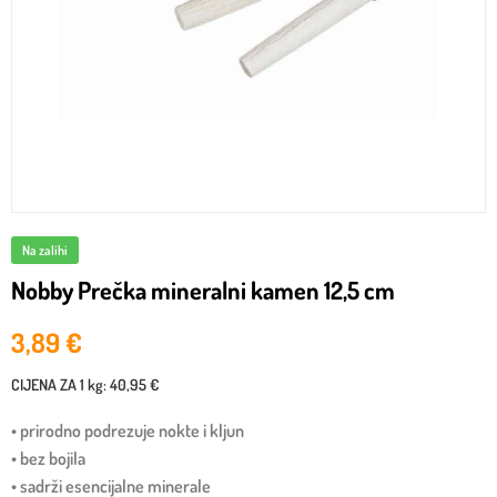
Na zalihi
Nobby Prečka mineralni kamen 12,5 cm
3,89
€
CIJENA ZA
1 kg
:
40,95 €
• prirodno podrezuje nokte i kljun
• bez bojila
• sadrži esencijalne minerale