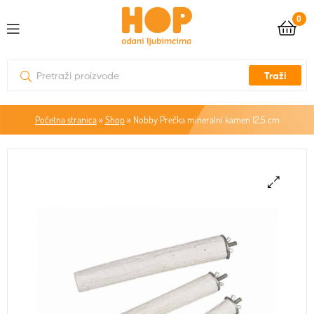
0
Traži
Početna stranica
»
Shop
»
Nobby Prečka mineralni kamen 12,5 cm
🔍