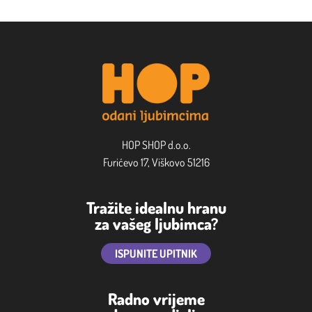
HOP SHOP d.o.o.
Furićevo 17, Viškovo 51216
Tražite idealnu hranu
za vašeg ljubimca?
ISPUNITE UPITNIK
Radno vrijeme