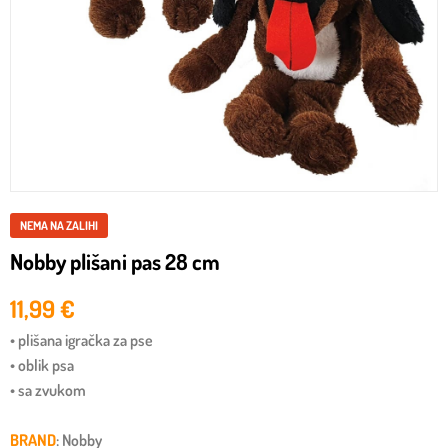
NEMA NA ZALIHI
Nobby plišani pas 28 cm
11,99
€
• plišana igračka za pse
• oblik psa
• sa zvukom
BRAND
: Nobby