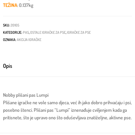
TEŽINA
: 0.137kg
SKU:
20105
KATEGORIJE:
PAS
,
OSTALE IGRAČKE ZA PSE
,
IGRAČKE ZA PSE
OZNAKA:
AKCIJA IGRAČKE
Opis
Nobby plišani pas Lumpi
Plišane igračke ne vole samo djeca, već ih jako dobro prihvaćaju i psi,
posebno štenci. Plišani pas “Lumpi” iznenađuje cviljenjem kada ga
pritisnete, što je upravo ono što oduševljava znatiželjne, aktivne pse.