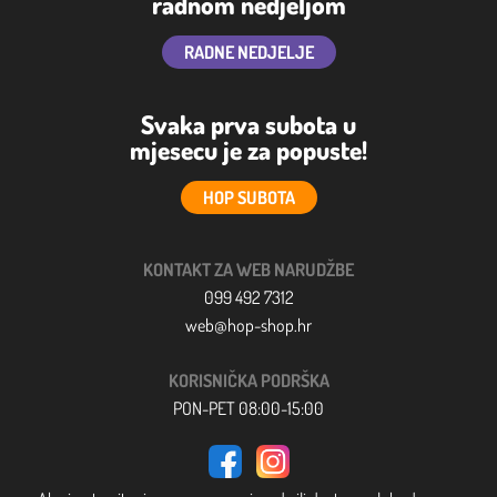
radnom nedjeljom
RADNE NEDJELJE
Svaka prva subota u
mjesecu je za popuste!
HOP SUBOTA
KONTAKT ZA WEB NARUDŽBE
099 492 7312
web@hop-shop.hr
KORISNIČKA PODRŠKA
PON-PET 08:00-15:00