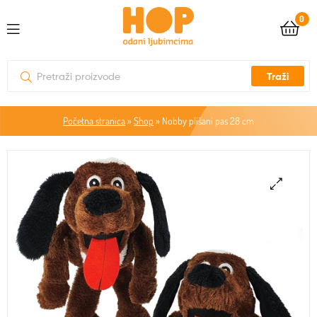
0
Traži
Početna stranica
»
Shop
»
Nobby plišani pas 28 cm
🔍