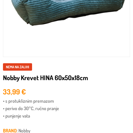
NEMA NA ZALIHI
Nobby Krevet HINA 60x50x18cm
33,99
€
• s protukliznim premazom
• perivo do 30°C, ručno pranje
• punjenje vata
BRAND
: Nobby