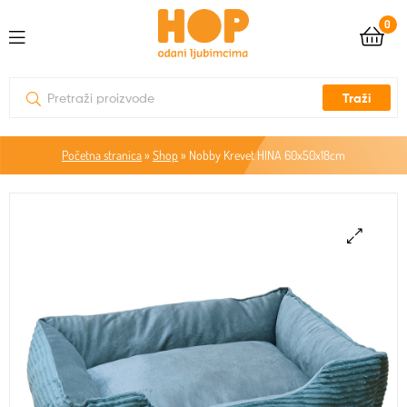
0
Traži
Početna stranica
»
Shop
»
Nobby Krevet HINA 60x50x18cm
🔍