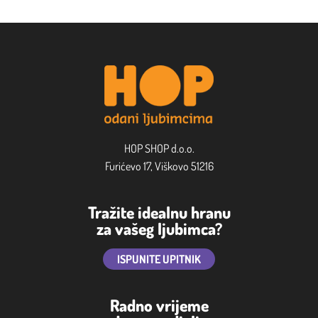
HOP SHOP d.o.o.
Furićevo 17, Viškovo 51216
Tražite idealnu hranu
za vašeg ljubimca?
ISPUNITE UPITNIK
Radno vrijeme