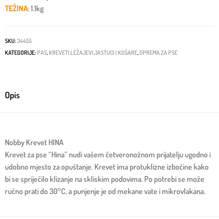
TEŽINA
: 1.1kg
SKU:
34455
KATEGORIJE:
PAS
,
KREVETI,LEŽAJEVI,JASTUCI I KOŠARE
,
OPREMA ZA PSE
Opis
Nobby Krevet HINA
Krevet za pse “Hina” nudi vašem četveronožnom prijatelju ugodno i
udobno mjesto za opuštanje. Krevet ima protuklizne izbočine kako
bi se spriječilo klizanje na skliskim podovima. Po potrebi se može
ručno prati do 30°C, a punjenje je od mekane vate i mikrovlakana.