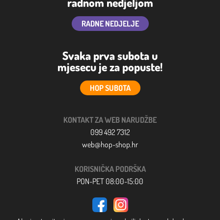
radnom nedjeljom
RADNE NEDJELJE
Svaka prva subota u
mjesecu je za popuste!
HOP SUBOTA
KONTAKT ZA WEB NARUDŽBE
099 492 7312
web@hop-shop.hr
KORISNIČKA PODRŠKA
PON-PET 08:00-15:00