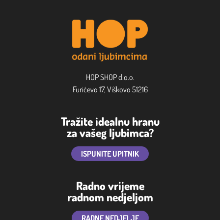
HOP SHOP d.o.o.
Furićevo 17, Viškovo 51216
Tražite idealnu hranu
za vašeg ljubimca?
ISPUNITE UPITNIK
Radno vrijeme
radnom nedjeljom
RADNE NEDJELJE