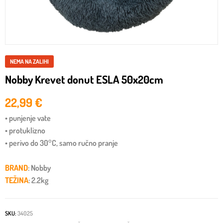
NEMA NA ZALIHI
Nobby Krevet donut ESLA 50x20cm
22,99
€
• punjenje vate
• protuklizno
• perivo do 30°C, samo ručno pranje
BRAND
: Nobby
TEŽINA
: 2.2kg
SKU:
34025