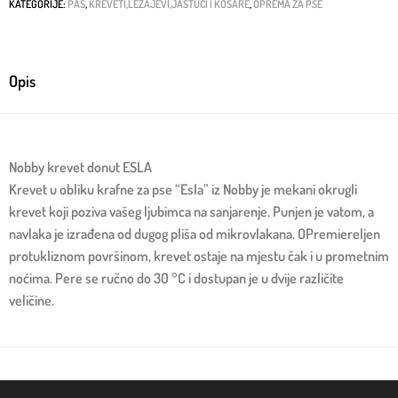
KATEGORIJE:
PAS
,
KREVETI,LEŽAJEVI,JASTUCI I KOŠARE
,
OPREMA ZA PSE
Opis
Nobby krevet donut ESLA
Krevet u obliku krafne za pse “Esla” iz Nobby je mekani okrugli
krevet koji poziva vašeg ljubimca na sanjarenje. Punjen je vatom, a
navlaka je izrađena od dugog pliša od mikrovlakana. OPremiereljen
protukliznom površinom, krevet ostaje na mjestu čak i u prometnim
noćima. Pere se ručno do 30 °C i dostupan je u dvije različite
veličine.