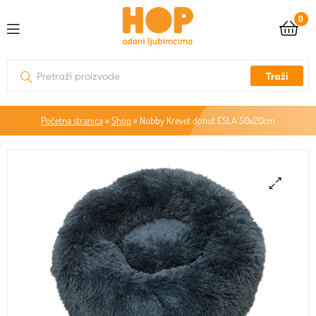
0
Traži
Početna stranica
»
Shop
»
Nobby Krevet donut ESLA 50x20cm
🔍