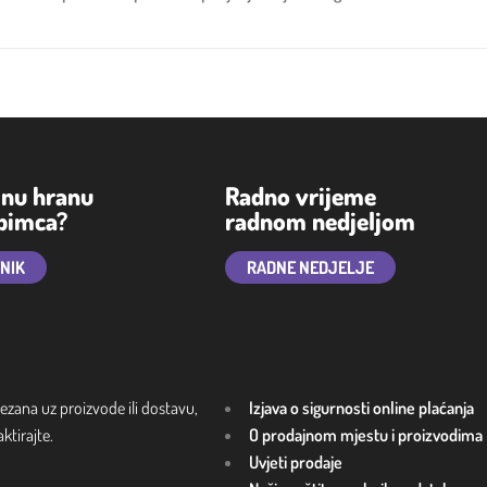
lnu hranu
Radno vrijeme
ubimca?
radnom nedjeljom
TNIK
RADNE NEDJELJE
ezana uz proizvode ili dostavu,
Izjava o sigurnosti online plaćanja
tirajte.
O prodajnom mjestu i proizvodima
Uvjeti prodaje