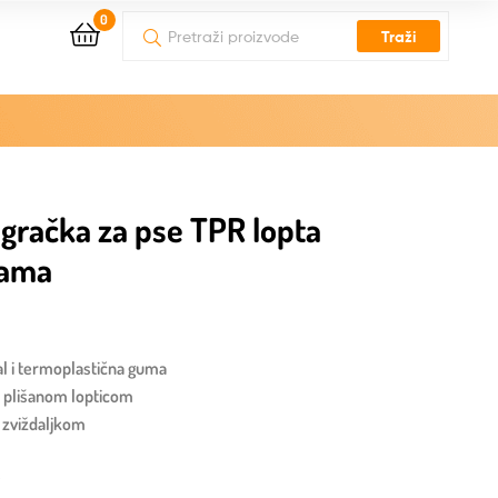
0
Traži
gračka za pse TPR lopta
gama
jal i termoplastična guma
m plišanom lopticom
i zviždaljkom
y