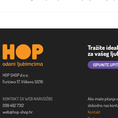
Tražite idea
za vašeg lj
ISPUNITE UPI
HOP SHOP d.o.o.
Furićevo 17, Viškovo 51216
KONTAKT ZA WEB NARUDŽBE
Ako imate pitanja v
099 492 7312
slobodno nas kontak
web@hop-shop.hr
Kontakt