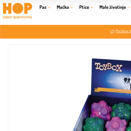
Pas
Mačka
Ptice
Male životinje
Početna s