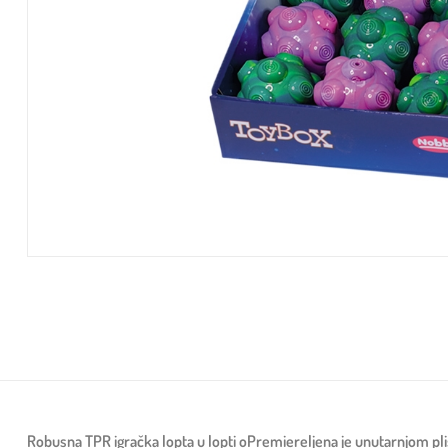
Robusna TPR igračka lopta u lopti oPremiereljena je unutarnjom pl