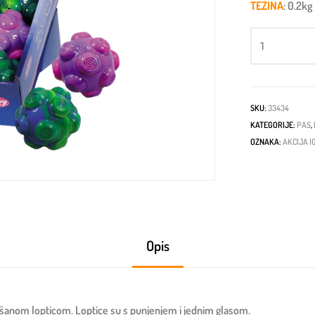
TEŽINA
: 0.2kg
SKU:
33434
KATEGORIJE:
PAS
,
OZNAKA:
AKCIJA 
Opis
išanom lopticom. Loptice su s punjenjem i jednim glasom.