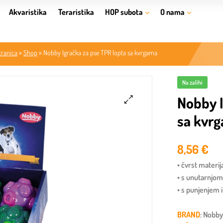
Akvaristika
Teraristika
HOP subota
O nama
tranica
»
Shop
»
Nobby Igračka za pse TPR lopta sa kvrgama
Na zalihi
Nobby I
sa kvr
🔍
8,56
€
• čvrst materi
• s unutarnjo
• s punjenjem 
BRAND
: Nobb