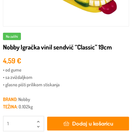
Na zalihi
Nobby Igračka vinil sendvič “Classic” 19cm
4,59
€
• od gume
• sa zviždaljkom
• glasno pišti prilikom stiskanja
BRAND
: Nobby
TEŽINA
: 0.102kg
Dodaj u košaricu