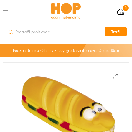
0
Traži
Početna stranica
»
Shop
»
Nobby Igračka vinil sendvič “Classic” 19cm
🔍