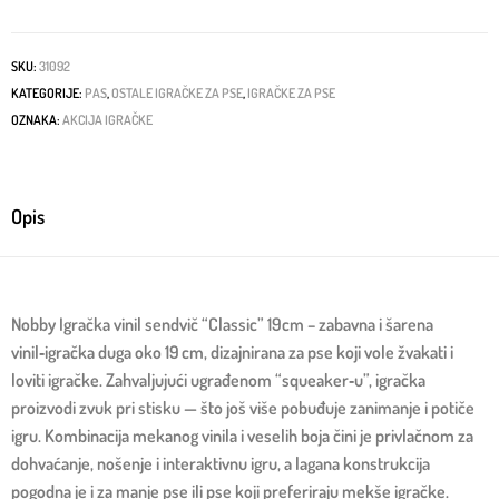
SKU:
31092
KATEGORIJE:
PAS
,
OSTALE IGRAČKE ZA PSE
,
IGRAČKE ZA PSE
OZNAKA:
AKCIJA IGRAČKE
Opis
Nobby Igračka vinil sendvič “Classic” 19cm – zabavna i šarena
vinil‑igračka duga oko 19 cm, dizajnirana za pse koji vole žvakati i
loviti igračke. Zahvaljujući ugrađenom “squeaker‑u”, igračka
proizvodi zvuk pri stisku — što još više pobuđuje zanimanje i potiče
igru. Kombinacija mekanog vinila i veselih boja čini je privlačnom za
dohvaćanje, nošenje i interaktivnu igru, a lagana konstrukcija
pogodna je i za manje pse ili pse koji preferiraju mekše igračke.