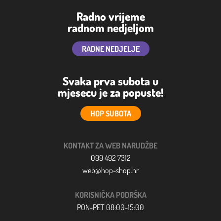
Radno vrijeme
radnom nedjeljom
RADNE NEDJELJE
Svaka prva subota u
mjesecu je za popuste!
HOP SUBOTA
KONTAKT ZA WEB NARUDŽBE
099 492 7312
web@hop-shop.hr
KORISNIČKA PODRŠKA
PON-PET 08:00-15:00