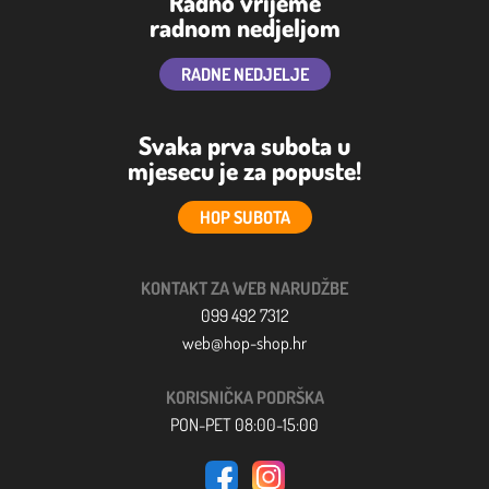
Radno vrijeme
radnom nedjeljom
RADNE NEDJELJE
Svaka prva subota u
mjesecu je za popuste!
HOP SUBOTA
KONTAKT ZA WEB NARUDŽBE
099 492 7312
web@hop-shop.hr
KORISNIČKA PODRŠKA
PON-PET 08:00-15:00