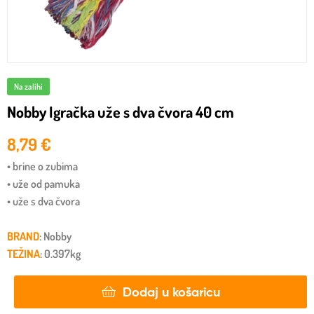
Na zalihi
Nobby Igračka uže s dva čvora 40 cm
8,79
€
• brine o zubima
• uže od pamuka
• uže s dva čvora
BRAND
: Nobby
TEŽINA
: 0.397kg
Dodaj u košaricu