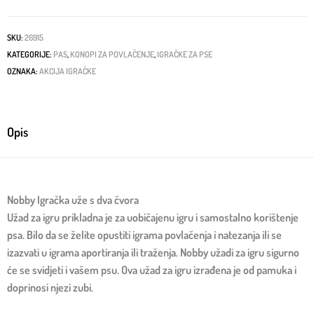
SKU:
26915
KATEGORIJE:
PAS
,
KONOPI ZA POVLAČENJE
,
IGRAČKE ZA PSE
OZNAKA:
AKCIJA IGRAČKE
Opis
Nobby Igračka uže s dva čvora
Užad za igru prikladna je za uobičajenu igru i samostalno korištenje
psa. Bilo da se želite opustiti igrama povlačenja i natezanja ili se
izazvati u igrama aportiranja ili traženja. Nobby užadi za igru ​​sigurno
će se svidjeti i vašem psu. Ova užad za igru izrađena je od pamuka i
doprinosi njezi zubi.