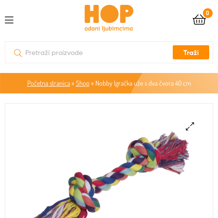
0
Traži
Početna stranica
»
Shop
»
Nobby Igračka uže s dva čvora 40 cm
🔍