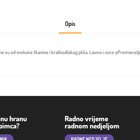
Opis
e su od mekane tkanine i kratkodlakog pliša. Lavovi i ovce oPremiereljen
lnu hranu
Radno vrijeme
ubimca?
radnom nedjeljom
TNIK
RADNE NEDJELJE