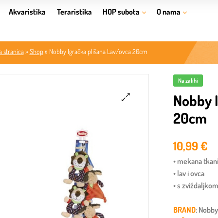
Akvaristika
Teraristika
HOP subota
O nama
 stranica
»
Shop
»
Nobby Igračka plišana Lav/ovca 20cm
Na zalihi
Nobby I
20cm
🔍
10,99
€
• mekana tkani
• lav i ovca
• s zviždaljko
BRAND
: Nobb