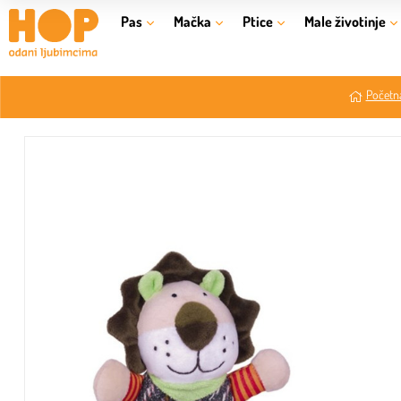
Pas
Mačka
Ptice
Male životinje
Početna