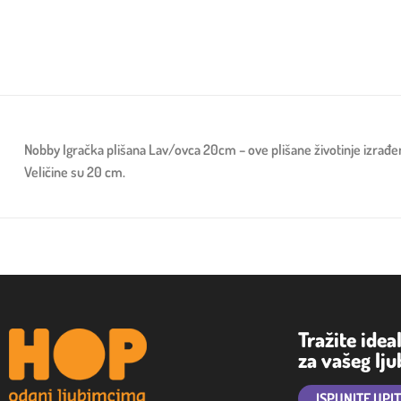
Nobby Igračka plišana Lav/ovca 20cm – ove plišane životinje izrađen
Veličine su 20 cm.
Tražite idea
za vašeg lj
ISPUNITE UPI