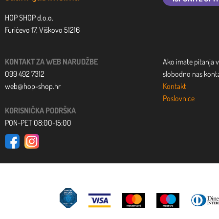
HOP SHOP d.o.o.
Furićevo 17, Viškovo 51216
KONTAKT ZA WEB NARUDŽBE
Ako imate pitanja v
099 492 7312
slobodno nas kontak
web@hop-shop.hr
Kontakt
Poslovnice
KORISNIČKA PODRŠKA
PON-PET 08:00-15:00