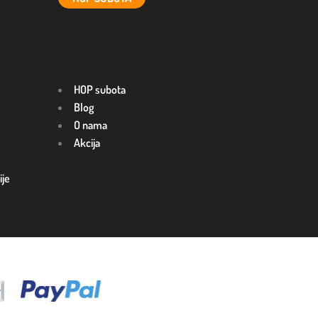
HOP subota
Blog
O nama
Akcija
ije