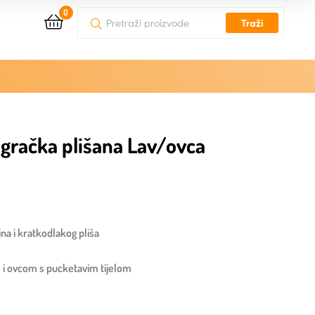
0
Traži
gračka plišana Lav/ovca
na i kratkodlakog pliša
m i ovcom s pucketavim tijelom
y