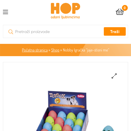
0
Traži
Početna stranica
»
Shop
»
Nobby Igračka “jaje-stisni me”
🔍