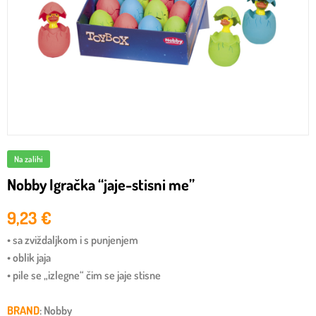
Na zalihi
Nobby Igračka “jaje-stisni me”
9,23
€
• sa zviždaljkom i s punjenjem
• oblik jaja
• pile se „izlegne“ čim se jaje stisne
BRAND
: Nobby