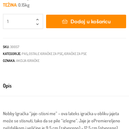
TEŽINA
: 0.15kg
Dodaj u košaricu
SKU:
30057
KATEGORIJE:
PAS
,
OSTALE IGRAČKE ZA PSE
,
IGRAČKE ZA PSE
OZNAKA:
AKCIJA IGRAČKE
Opis
Nobby Igračka “jaje-stisni me” – ova lateks igračka u obliku jajeta
može se stisnuti, tako da se pile “izlegne”. Jaje je oPremiereljeno
zviždaljkom i veličine je 9,5 cm (zatvoreno) – 12,5 cm (otvoreno).