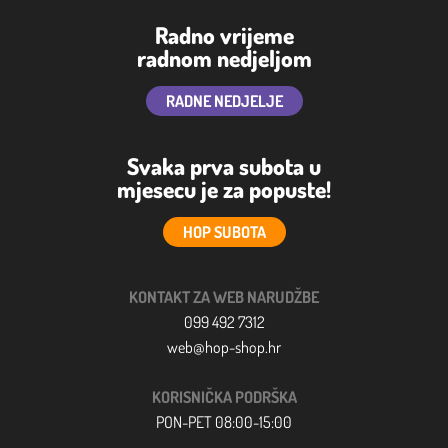
Radno vrijeme
radnom nedjeljom
RADNE NEDJELJE
Svaka prva subota u
mjesecu je za popuste!
HOP SUBOTA
KONTAKT ZA WEB NARUDŽBE
099 492 7312
web@hop-shop.hr
KORISNIČKA PODRŠKA
PON-PET 08:00-15:00