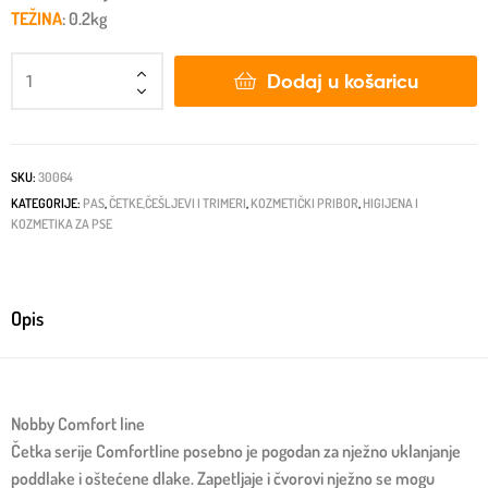
TEŽINA
: 0.2kg
Dodaj u košaricu
SKU:
30064
KATEGORIJE:
PAS
,
ČETKE,ČEŠLJEVI I TRIMERI
,
KOZMETIČKI PRIBOR
,
HIGIJENA I
KOZMETIKA ZA PSE
Opis
Nobby Comfort line
Četka serije Comfortline posebno je pogodan za nježno uklanjanje
poddlake i oštećene dlake. Zapetljaje i čvorovi nježno se mogu