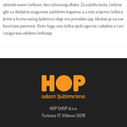
ukloniti ovom četkom, bez oštećenja dlake. Za zaštitu kože, čelične
igle su dodatno osigurane zaštitnim kapama, a u isto vrijeme četkica
brine o krznu vašeg ljubimca i daje mu prirodan sjaj. Idealan je za sve
kovrčave pasmine. Osim toga, ova četka sjedi sigurno i udobno u ruci
i osigurava udobno četkanje.
HOP SHOP d.o.o.
Furićevo 17, Viškovo 51216