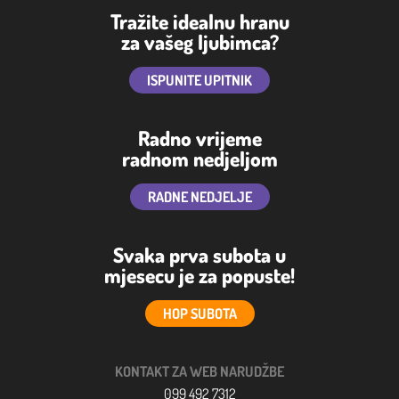
Tražite idealnu hranu
za vašeg ljubimca?
ISPUNITE UPITNIK
Radno vrijeme
radnom nedjeljom
RADNE NEDJELJE
Svaka prva subota u
mjesecu je za popuste!
HOP SUBOTA
KONTAKT ZA WEB NARUDŽBE
099 492 7312