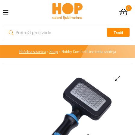
0
Traži
Početna stranica
»
Shop
»
Nobby Comfort Line četka srednja
🔍