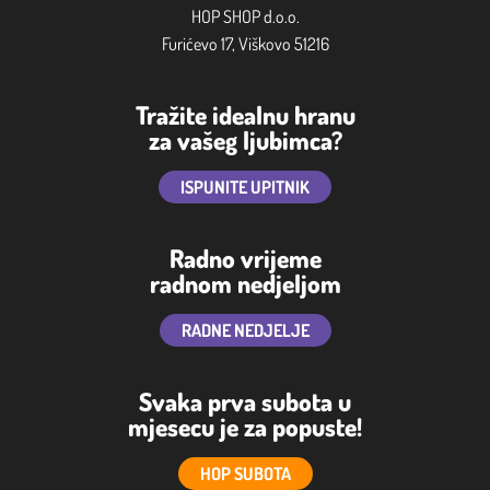
HOP SHOP d.o.o.
Furićevo 17, Viškovo 51216
Tražite idealnu hranu
za vašeg ljubimca?
ISPUNITE UPITNIK
Radno vrijeme
radnom nedjeljom
RADNE NEDJELJE
Svaka prva subota u
mjesecu je za popuste!
HOP SUBOTA