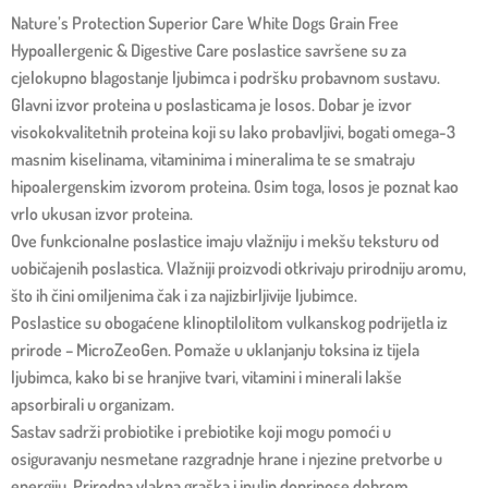
Nature’s Protection Superior Care White Dogs Grain Free
Hypoallergenic & Digestive Care poslastice savršene su za
cjelokupno blagostanje ljubimca i podršku probavnom sustavu.
Glavni izvor proteina u poslasticama je losos. Dobar je izvor
visokokvalitetnih proteina koji su lako probavljivi, bogati omega-3
masnim kiselinama, vitaminima i mineralima te se smatraju
hipoalergenskim izvorom proteina. Osim toga, losos je poznat kao
vrlo ukusan izvor proteina.
Ove funkcionalne poslastice imaju vlažniju i mekšu teksturu od
uobičajenih poslastica. Vlažniji proizvodi otkrivaju prirodniju aromu,
što ih čini omiljenima čak i za najizbirljivije ljubimce.
Poslastice su obogaćene klinoptilolitom vulkanskog podrijetla iz
prirode – MicroZeoGen. Pomaže u uklanjanju toksina iz tijela
ljubimca, kako bi se hranjive tvari, vitamini i minerali lakše
apsorbirali u organizam.
Sastav sadrži probiotike i prebiotike koji mogu pomoći u
osiguravanju nesmetane razgradnje hrane i njezine pretvorbe u
energiju. Prirodna vlakna graška i inulin doprinose dobrom