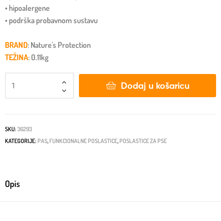
• hipoalergene
• podrška probavnom sustavu
BRAND
: Nature's Protection
TEŽINA
: 0.11kg
Dodaj u košaricu
SKU:
36293
KATEGORIJE:
PAS
,
FUNKCIONALNE POSLASTICE
,
POSLASTICE ZA PSE
Opis