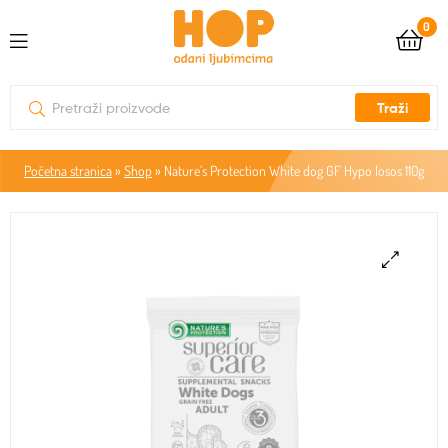
0
Traži
Početna stranica
»
Shop
»
Nature’s Protection White dog GF Hypo losos 110g
🔍