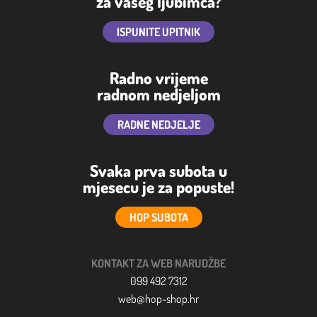
za vašeg ljubimca?
ISPUNITE UPITNIK
Radno vrijeme
radnom nedjeljom
RADNE NEDJELJE
Svaka prva subota u
mjesecu je za popuste!
HOP SUBOTA
KONTAKT ZA WEB NARUDŽBE
099 492 7312
web@hop-shop.hr