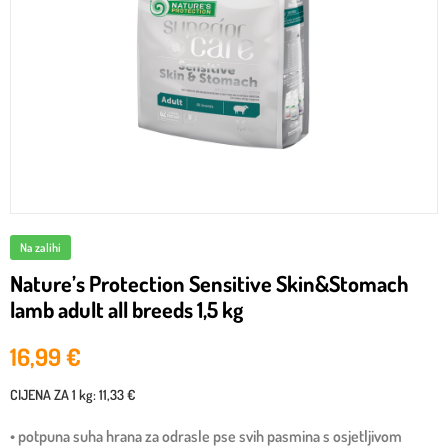
Na zalihi
Nature’s Protection Sensitive Skin&Stomach
lamb adult all breeds 1,5 kg
16,99
€
CIJENA ZA
1 kg
:
11,33 €
• potpuna suha hrana za odrasle pse svih pasmina s osjetljivom