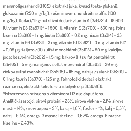
mananoligosaharidi (MOS), ekstrakt juke, kvasci (beta-glukani),
glukozamin (250 mg/kg), sušeni neven, hondroitin sulfat (100
mg/kg). Dodaci/1 kg: nutritivni dodaci: vitamin A (3a672a) – 18 000
IU, vitamin D3 (3a671)* – 1 500 IU, vitamin E (3a700) – 530 mg, folna
kiselina (3a316) – 1 mg, biotin (3a880) – 0,2 mg, niacin (3a314) – 35
mg, vitamin B6 (3a831) – 3 mg, vitamin B1 (3a821) – 3 mg, vitamin B12
– 0,05 µg, željezov (II) sulfat monohidrat (3b103) – 50 mg, kalcijev
jodat bezvodni (3b202) – 1,5 mg, bakrov (II) sulfat pentahidrat
(3b405) – 5 mg, manganov sulfat monohidrat (3b503) – 20 mg,
cinkov sulfat monohidrat (3b605) – 115 mg, natrijev selenit (3b801) –
0,1 mg, taurin (3a370) – 125 mg. Tehnološki dodaci: ekstrakt
ružmarina, ekstrakti tokoferola iz biljnih ulja (1b306(i)).
*Istovremena primjena s vitaminom D2 nije dopuštena.
Analitički sastojci: sirovi proteini – 25%, sirova vlakna – 2,1%, sirove
masti – 14%, sirovi pepeo – 9%, kalcij – 1,6%, fosfor – 1%, kalij – 0,5%,
natrij – 0,4%, omega-3 masne kiseline – 0,67%, omega-6 masne
kiseline – 2,49%.