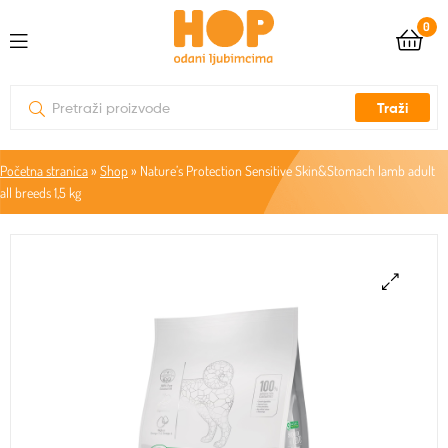
0
Traži
Početna stranica
»
Shop
»
Nature’s Protection Sensitive Skin&Stomach lamb adult
all breeds 1,5 kg
🔍