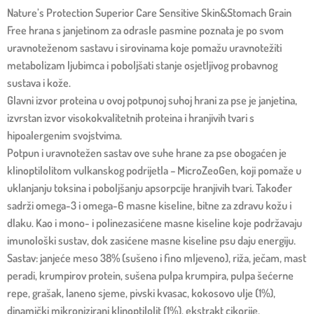
Nature’s Protection Superior Care Sensitive Skin&Stomach Grain
Free hrana s janjetinom za odrasle pasmine poznata je po svom
uravnoteženom sastavu i sirovinama koje pomažu uravnotežiti
metabolizam ljubimca i poboljšati stanje osjetljivog probavnog
sustava i kože.
Glavni izvor proteina u ovoj potpunoj suhoj hrani za pse je janjetina,
izvrstan izvor visokokvalitetnih proteina i hranjivih tvari s
hipoalergenim svojstvima.
Potpun i uravnotežen sastav ove suhe hrane za pse obogaćen je
klinoptilolitom vulkanskog podrijetla – MicroZeoGen, koji pomaže u
uklanjanju toksina i poboljšanju apsorpcije hranjivih tvari. Također
sadrži omega-3 i omega-6 masne kiseline, bitne za zdravu kožu i
dlaku. Kao i mono- i polinezasićene masne kiseline koje podržavaju
imunološki sustav, dok zasićene masne kiseline psu daju energiju.
Sastav: janjeće meso 38% (sušeno i fino mljeveno), riža, ječam, mast
peradi, krumpirov protein, sušena pulpa krumpira, pulpa šećerne
repe, grašak, laneno sjeme, pivski kvasac, kokosovo ulje (1%),
dinamički mikronizirani klinoptilolit (1%), ekstrakt cikorije,