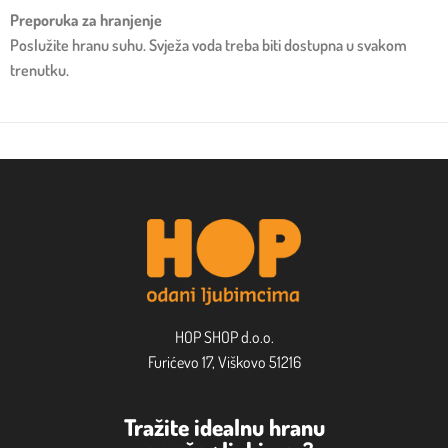
Preporuka za hranjenje
Poslužite hranu suhu. Svježa voda treba biti dostupna u svakom
trenutku.
HOP SHOP d.o.o.
Furićevo 17, Viškovo 51216
Tražite idealnu hranu