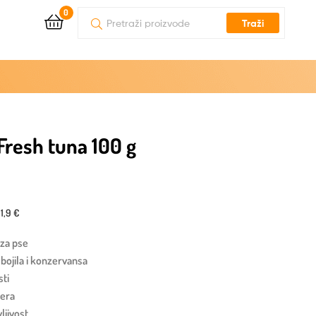
0
Traži
resh tuna 100 g
11,9 €
 za pse
 bojila i konzervansa
sti
ćera
ljivost