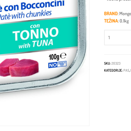
BRAND
: Mong
TEŽINA
: 0.1kg
SKU:
20323
KATEGORIJE:
PAS
,