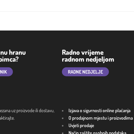
lnu hranu
Radno vrijeme
ubimca?
radnom nedjeljom
TNIK
RADNE NEDJELJE
ezana uz proizvode ili dostavu,
Izjava o sigurnosti online plaćanja
tirajte.
O prodajnom mjestu i proizvodima
Uvjeti prodaje
Način zaštite osobnih podataka