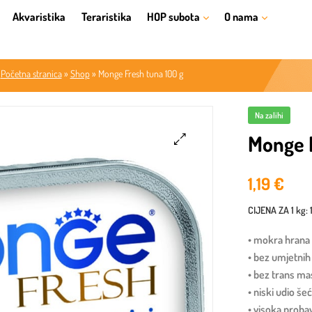
Akvaristika
Teraristika
HOP subota
O nama
Početna stranica
»
Shop
»
Monge Fresh tuna 100 g
Na zalihi
Monge F
🔍
1,19
€
CIJENA ZA
1 kg
:
• mokra hrana
• bez umjetnih
• bez trans ma
• niski udio še
• visoka probav