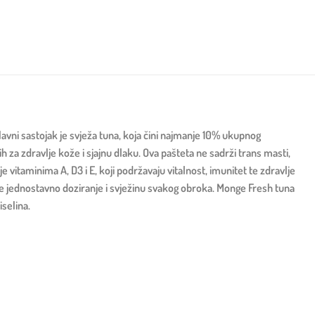
vni sastojak je svježa tuna, koja čini najmanje 10% ukupnog
ih za zdravlje kože i sjajnu dlaku. Ova pašteta ne sadrži trans masti,
 vitaminima A, D3 i E, koji podržavaju vitalnost, imunitet te zdravlje
je jednostavno doziranje i svježinu svakog obroka. Monge Fresh tuna
selina.