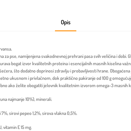
Opis
rvansa.
za pse, namijenjena svakodnevnoj prehrani pasa svih veličina i dobi. Gla
gurava bogat izvor kvalitetnih proteina i esencijalnih masnih kiselina važn
ćera, što dodatno doprinosi zdravlju i probavljivosti hrane. Obogaćena je
zuzetno ukusnom i privlačnom, dok praktično pakiranje od 100 g omoguću
ebno ako želite obogatiti jelovnik kvalitetnim izvorom omega-3 masnih ki
a tuna najmanje 10%), minerali.
i 7%, sirovi pepeo 1,2%, sirova vlakna 0,5%.
, vitamin E 15 mg.