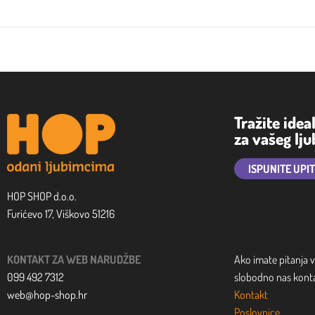
Tražite idea
za vašeg lj
ISPUNITE UPI
HOP SHOP d.o.o.
Furićevo 17, Viškovo 51216
KONTAKT ZA WEB NARUDŽBE
Ako imate pitanja v
099 492 7312
slobodno nas kontak
web@hop-shop.hr
Kontakt
Poslovnice