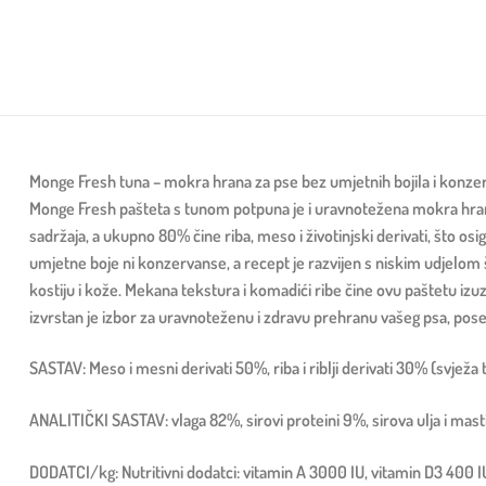
Monge Fresh tuna – mokra hrana za pse bez umjetnih bojila i konze
Monge Fresh pašteta s tunom potpuna je i uravnotežena mokra hrana 
sadržaja, a ukupno 80% čine riba, meso i životinjski derivati, što osi
umjetne boje ni konzervanse, a recept je razvijen s niskim udjelom še
kostiju i kože. Mekana tekstura i komadići ribe čine ovu paštetu i
izvrstan je izbor za uravnoteženu i zdravu prehranu vašeg psa, pos
SASTAV: Meso i mesni derivati ​​50%, riba i riblji derivati ​​30% (svjež
ANALITIČKI SASTAV: vlaga 82%, sirovi proteini 9%, sirova ulja i mast
DODATCI/kg: Nutritivni dodatci: vitamin A 3000 IU, vitamin D3 400 IU