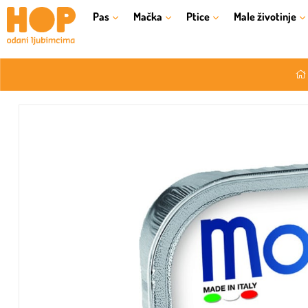
Pas
Mačka
Ptice
Male životinje