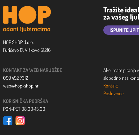
Tražite idea
za vašeg lj
ISPUNITE UPI
HOP SHOP d.o.o.
Furićevo 17, Viškovo 51216
KONTAKT ZA WEB NARUDŽBE
Ako imate pitanja v
099 492 7312
slobodno nas kontak
web@hop-shop.hr
Kontakt
Poslovnice
KORISNIČKA PODRŠKA
PON-PET 08:00-15:00