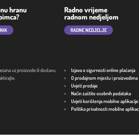
lnu hranu
Radno vrijeme
ubimca?
radnom nedjeljom
TNIK
RADNE NEDJELJE
ezana uz proizvode ili dostavu,
Izjava o sigurnosti online plaćanja
tirajte.
O prodajnom mjestu i proizvodima
Uvjeti prodaje
Način zaštite osobnih podataka
Uvjeti korištenja mobilne aplikacije
Politika privatnosti mobilne aplikac