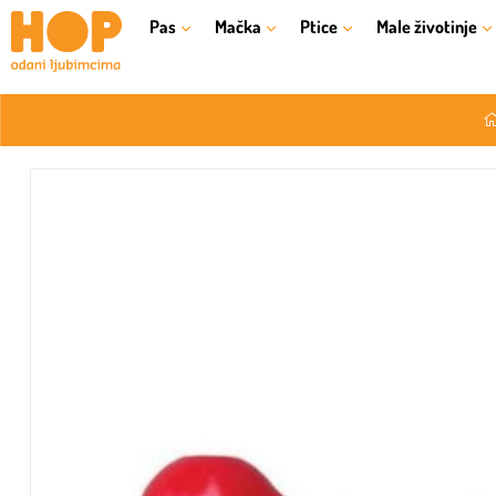
Pas
Mačka
Ptice
Male životinje