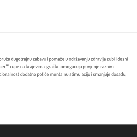
 pruža dugotrajnu zabavu i pomaže u održavanju zdravlja zubi i desni
ripper™ rupe na krajevima igračke omogućuju punjenje raznim
nkcionalnost dodatno potiče mentalnu stimulaciju i smanjuje dosadu,