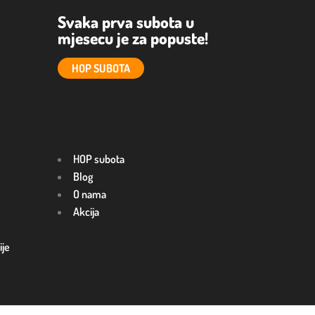
Svaka prva subota u
mjesecu je za popuste!
HOP SUBOTA
HOP subota
Blog
O nama
Akcija
ije