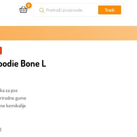
0
Traži
oodie Bone L
ka za pse
 prirodne gume
tne kemikalije
g