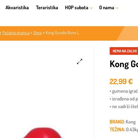
Akvaristika
Teraristika
HOP subota
O nama
Početna stranica
»
Shop
»
Kong Goodie Bone L
NEMA NA ZALIHI
Kong G
🔍
22,99
€
• gumena igrač
• izrađena od
• ne sadrži šte
BRAND
: Kong
TEŽINA
: 0.43k