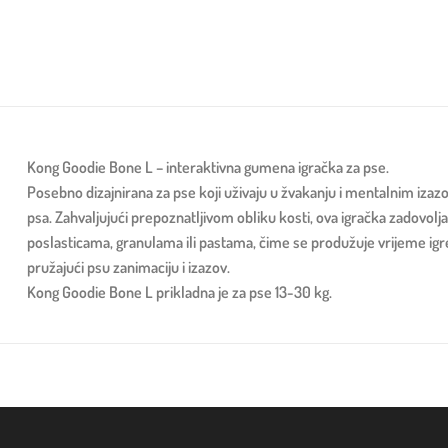
Kong Goodie Bone L – interaktivna gumena igračka za pse.
Posebno dizajnirana za pse koji uživaju u žvakanju i mentalnim izaz
psa. Zahvaljujući prepoznatljivom obliku kosti, ova igračka zadov
poslasticama, granulama ili pastama, čime se produžuje vrijeme igre
pružajući psu zanimaciju i izazov.
Kong Goodie Bone L prikladna je za pse 13-30 kg.