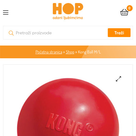
0
Traži
Početna stranica
»
Shop
»
Kong Ball M/L
🔍