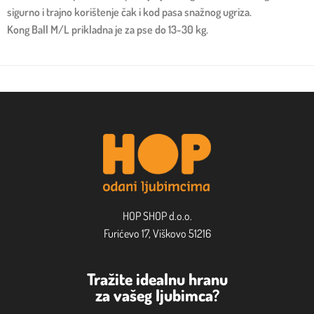
sigurno i trajno korištenje čak i kod pasa snažnog ugriza.
Kong Ball M/L prikladna je za pse do 13-30 kg.
HOP SHOP d.o.o.
Furićevo 17, Viškovo 51216
Tražite idealnu hranu
za vašeg ljubimca?