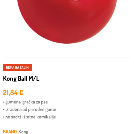
NEMA NA ZALIHI
Kong Ball M/L
21,84
€
• gumena igračka za pse
• izrađena od prirodne gume
• ne sadrži štetne kemikalije
BRAND
: Kong