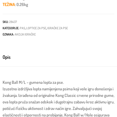
TEŽINA
: 0.26kg
SKU:
28437
KATEGORIJE:
PAS
,
LOPTICE ZA PSE
,
IGRAČKE ZA PSE
OZNAKA:
AKCIJA IGRAČKE
Opis
Kong Ball M/L – gumena lopta za pse.
Izuzetno izdržljiva lopta namijenjena psima koji vole igru donošenja i
žvakanja. Izrađena od originalne Kong Classic crvene prirodne gume,
ova lopta pruža snažan odskok i dugotrajnu zabavu kroz aktivnu igru,
potičući fizičku aktivnost i zdrav način igre. Zahvaljujući svojoj
elastičnosti i otpornosti na probijanje, Kong Ball w/Hole osigurava