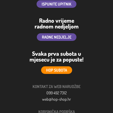
ISPUNITE UPITNIK
Radno vrijeme
radnom nedjeljom
RADNE NEDJELJE
Svaka prva subota u
mjesecu je za popuste!
HOP SUBOTA
KONTAKT ZA WEB NARUDŽBE
099 492 7312
web@hop-shop.hr
KORISNIČKA PODRŠKA