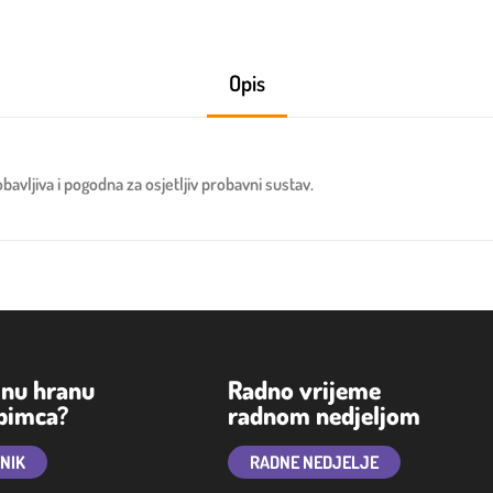
Opis
avljiva i pogodna za osjetljiv probavni sustav.
lnu hranu
Radno vrijeme
ubimca?
radnom nedjeljom
TNIK
RADNE NEDJELJE