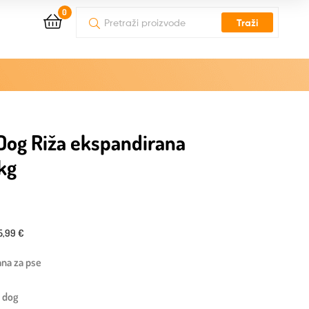
0
Traži
Dog Riža ekspandirana
 kg
5,99 €
ana za pse
y dog