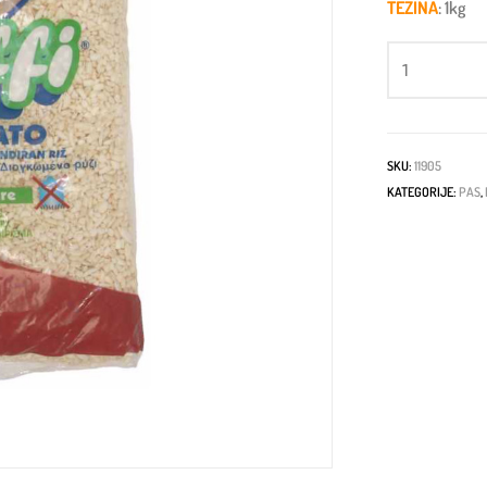
TEŽINA
: 1kg
SKU:
11905
KATEGORIJE:
PAS
,