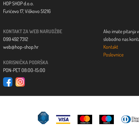
HOP SHOP d.o.o.
Furićevo 17, Viškovo 51216
KONTAKT ZA WEB NARUDŽBE
Ako imate pitanja v
099 492 7312
slobodno nas kontak
web@hop-shop.hr
Kontakt
Poslovnice
KORISNIČKA PODRŠKA
PON-PET 08:00-15:00