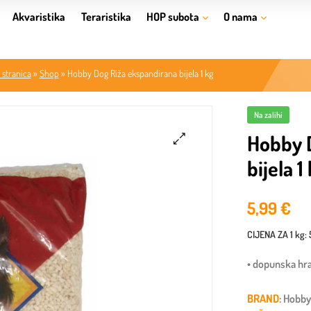
Akvaristika
Teraristika
HOP subota
O nama
 stranica
»
Shop
»
Hobby Dog Riža ekspandirana bijela 1 kg
Na zalihi
Hobby 
bijela 1
🔍
5,99
€
CIJENA ZA
1 kg
:
• dopunska hr
BRAND
: Hobb