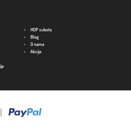
HOP subota
Blog
O nama
Akcija
ije