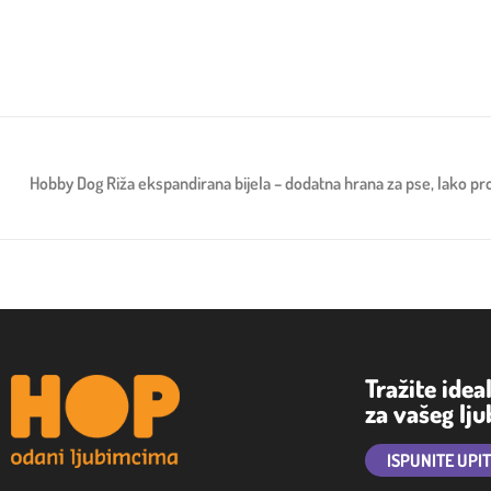
Hobby Dog Riža ekspandirana bijela – dodatna hrana za pse, lako prob
Tražite idea
za vašeg lj
ISPUNITE UPI