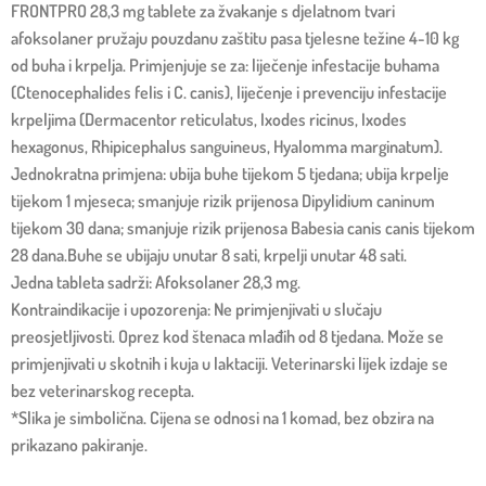
FRONTPRO 28,3 mg tablete za žvakanje s djelatnom tvari
afoksolaner pružaju pouzdanu zaštitu pasa tjelesne težine 4-10 kg
od buha i krpelja. Primjenjuje se za: liječenje infestacije buhama
(Ctenocephalides felis i C. canis), liječenje i prevenciju infestacije
krpeljima (Dermacentor reticulatus, Ixodes ricinus, Ixodes
hexagonus, Rhipicephalus sanguineus, Hyalomma marginatum).
Jednokratna primjena: ubija buhe tijekom 5 tjedana; ubija krpelje
tijekom 1 mjeseca; smanjuje rizik prijenosa Dipylidium caninum
tijekom 30 dana; smanjuje rizik prijenosa Babesia canis canis tijekom
28 dana.Buhe se ubijaju unutar 8 sati, krpelji unutar 48 sati.
Jedna tableta sadrži: Afoksolaner 28,3 mg.
Kontraindikacije i upozorenja: Ne primjenjivati u slučaju
preosjetljivosti. Oprez kod štenaca mlađih od 8 tjedana. Može se
primjenjivati u skotnih i kuja u laktaciji. Veterinarski lijek izdaje se
bez veterinarskog recepta.
*Slika je simbolična. Cijena se odnosi na 1 komad, bez obzira na
prikazano pakiranje.