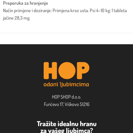
Preporuka za hranjenje
Način primjene i doziranje: Primjena kroz usta. Psi 4-10 kg: 1 tableta
jačine 28,3 mg.
HOP SHOP d.o.o.
Furićevo 17, Viškovo 51216
Tražite idealnu hranu
za vašeg ljubimca?