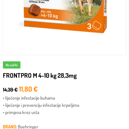
Na zalihi
FRONTPRO M 4-10 kg 28,3mg
11,80
€
14,39
€
• liječenje infestacije buhama
• liječenje i prevenciju infestacije krpeljima
• primjena kroz usta
BRAND
: Boehringer