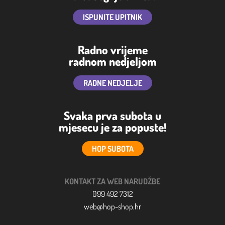
ISPUNITE UPITNIK
Radno vrijeme
radnom nedjeljom
RADNE NEDJELJE
Svaka prva subota u
mjesecu je za popuste!
HOP SUBOTA
KONTAKT ZA WEB NARUDŽBE
099 492 7312
web@hop-shop.hr