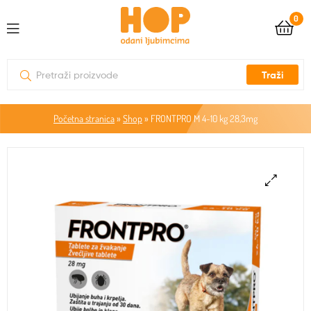
0
Traži
Početna stranica
»
Shop
»
FRONTPRO M 4-10 kg 28,3mg
🔍