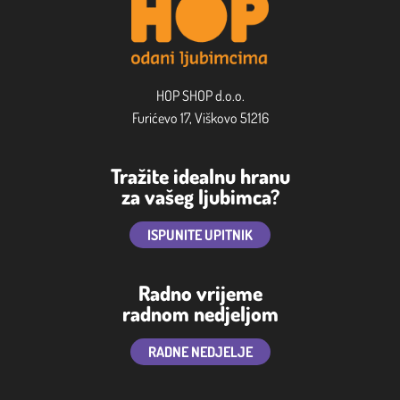
HOP SHOP d.o.o.
Furićevo 17, Viškovo 51216
Tražite idealnu hranu
za vašeg ljubimca?
ISPUNITE UPITNIK
Radno vrijeme
radnom nedjeljom
RADNE NEDJELJE