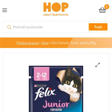
0
Traži
Početna stranica
»
Shop
»
Felix Fantastic Junior piletina 85g
🔍