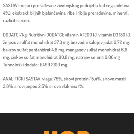
SASTAV: meso i prerađevine životinjskog podrijetla (od čega piletina
4%), ekstrakti biljnih bjelančevina, ribe i riblje prerađevine, minerali,
različiti šećeri.
DODATCI/kg: Nutritivni DODATCI: vitamin A 1200 IJ, vitamin D3 180 IJ,
željezov sulfat monohidrat 37,3 mg, bezvodni kalcijev jodat 0,72 mg,
bakrov sulfat pentahidrat 4,6 mg, manganov sulfat monohidrat 6,6
mg, cinkov sulfat monohidrat 90,8 mg, natrijev selenit 0,06mg.
Tehnološki dodatci: E499 2100 mg.
ANALITIČKI SASTAV: vlaga: 75%, sirovi proteini 15,4%, sirove masti
3,6%, sirovi pepeo 2,5%, sirova vlaknina 1%.