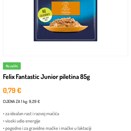
Na zalihi
Felix Fantastic Junior piletina 85g
0,79
€
CIJENA ZA
1 kg
:
9,29 €
• za idealan rast i razvoj mačića
• visoki udio energije
• pogodno i za gravidne mačke i mačke u laktaciji