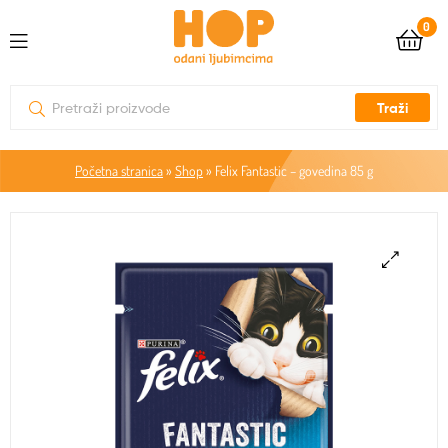
0
Traži
Početna stranica
»
Shop
»
Felix Fantastic – govedina 85 g
🔍