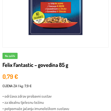
Na zalihi
Felix Fantastic – govedina 85 g
0,79
€
CIJENA ZA
1 kg
:
7,9 €
• održava zdrav probavni sustav
• za idealnu tjelesnu težinu
• potpomaže jačanju imunološkom sustavu