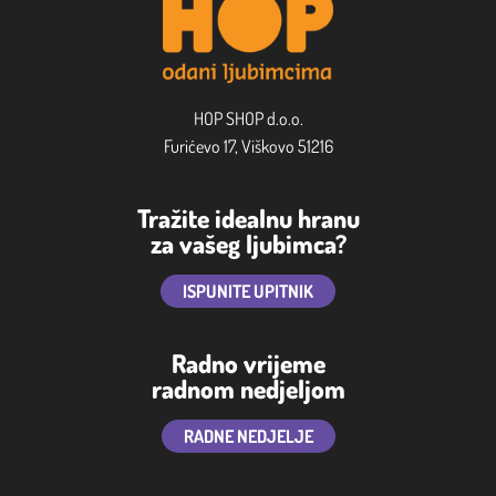
HOP SHOP d.o.o.
Furićevo 17, Viškovo 51216
Tražite idealnu hranu
za vašeg ljubimca?
ISPUNITE UPITNIK
Radno vrijeme
radnom nedjeljom
RADNE NEDJELJE