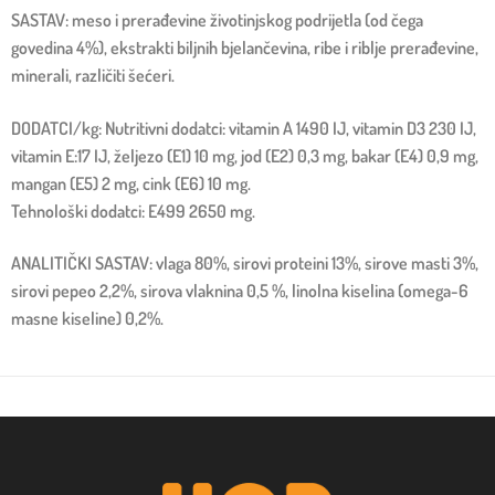
SASTAV: meso i prerađevine životinjskog podrijetla (od čega
govedina 4%), ekstrakti biljnih bjelančevina, ribe i riblje prerađevine,
minerali, različiti šećeri.
DODATCI/kg: Nutritivni dodatci: vitamin A 1490 IJ, vitamin D3 230 IJ,
vitamin E:17 IJ, željezo (E1) 10 mg, jod (E2) 0,3 mg, bakar (E4) 0,9 mg,
mangan (E5) 2 mg, cink (E6) 10 mg.
Tehnološki dodatci: E499 2650 mg.
ANALITIČKI SASTAV: vlaga 80%, sirovi proteini 13%, sirove masti 3%,
sirovi pepeo 2,2%, sirova vlaknina 0,5 %, linolna kiselina (omega-6
masne kiseline) 0,2%.