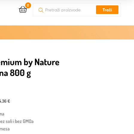
0
Traži
remium by Nature
ina 800 g
4,36 €
ana
 bez soli i bez GMOa
i mesa