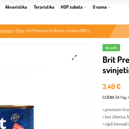
Akvaristika
Teraristika
HOP subota
O nama
stranica
»
Shop
»
Brit Premium by Nature svinjetina 800 g
Na zalihi
Brit P
svinjet
🔍
3,49
€
CIJENA ZA
1 kg
:
• premium hr
• bez žitarica,
• cijeli komad