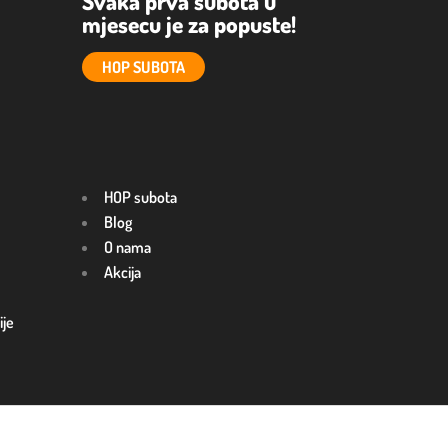
Svaka prva subota u
mjesecu je za popuste!
HOP SUBOTA
HOP subota
Blog
O nama
Akcija
ije