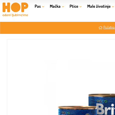
Pas
Mačka
Ptice
Male životinje
Početna 