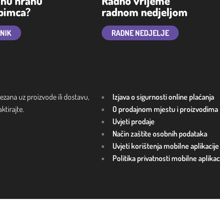
lnu hranu
Radno vrijeme
ubimca?
radnom nedjeljom
TNIK
RADNE NEDJELJE
ezana uz proizvode ili dostavu,
Izjava o sigurnosti online plaćanja
tirajte.
O prodajnom mjestu i proizvodima
Uvjeti prodaje
Način zaštite osobnih podataka
Uvjeti korištenja mobilne aplikacije
Politika privatnosti mobilne aplikac