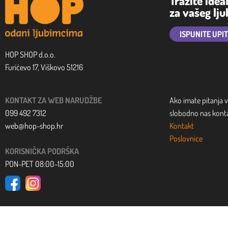
Tražite idea
za vašeg lj
ISPUNITE UPI
HOP SHOP d.o.o.
Furićevo 17, Viškovo 51216
KONTAKT ZA WEB NARUDŽBE
Ako imate pitanja v
099 492 7312
slobodno nas kontak
web@hop-shop.hr
Kontakt
Poslovnice
KORISNIČKA PODRŠKA
PON-PET 08:00-15:00