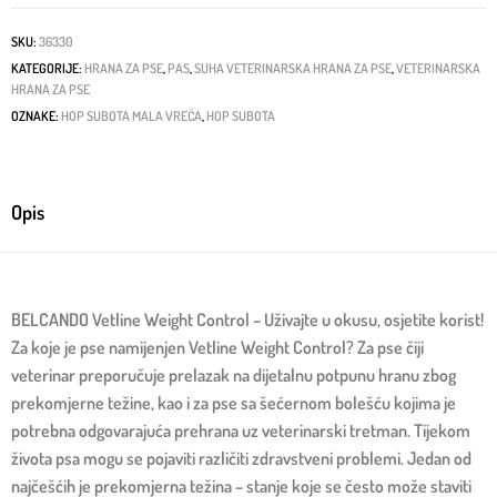
SKU:
36330
KATEGORIJE:
HRANA ZA PSE
,
PAS
,
SUHA VETERINARSKA HRANA ZA PSE
,
VETERINARSKA
HRANA ZA PSE
OZNAKE:
HOP SUBOTA MALA VREĆA
,
HOP SUBOTA
Opis
BELCANDO Vetline Weight Control – Uživajte u okusu, osjetite korist!
Za koje je pse namijenjen Vetline Weight Control? Za pse čiji
veterinar preporučuje prelazak na dijetalnu potpunu hranu zbog
prekomjerne težine, kao i za pse sa šećernom bolešću kojima je
potrebna odgovarajuća prehrana uz veterinarski tretman. Tijekom
života psa mogu se pojaviti različiti zdravstveni problemi. Jedan od
najčešćih je prekomjerna težina – stanje koje se često može staviti