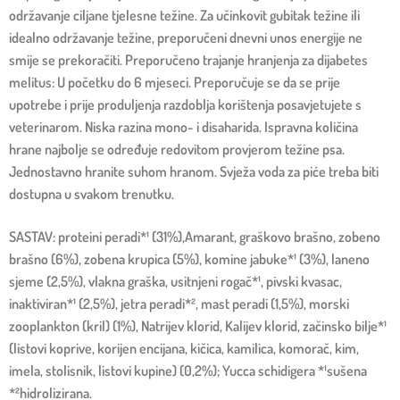
održavanje ciljane tjelesne težine. Za učinkovit gubitak težine ili
idealno održavanje težine, preporučeni dnevni unos energije ne
smije se prekoračiti. Preporučeno trajanje hranjenja za dijabetes
melitus: U početku do 6 mjeseci. Preporučuje se da se prije
upotrebe i prije produljenja razdoblja korištenja posavjetujete s
veterinarom. Niska razina mono- i disaharida. Ispravna količina
hrane najbolje se određuje redovitom provjerom težine psa.
Jednostavno hranite suhom hranom. Svježa voda za piće treba biti
dostupna u svakom trenutku.
SASTAV: proteini peradi*¹ (31%),Amarant, graškovo brašno, zobeno
brašno (6%), zobena krupica (5%), komine jabuke*¹ (3%), laneno
sjeme (2,5%), vlakna graška, usitnjeni rogač*¹, pivski kvasac,
inaktiviran*¹ (2,5%), jetra peradi*², mast peradi (1,5%), morski
zooplankton (kril) (1%), Natrijev klorid, Kalijev klorid, začinsko bilje*¹
(listovi koprive, korijen encijana, kičica, kamilica, komorač, kim,
imela, stolisnik, listovi kupine) (0,2%); Yucca schidigera *¹sušena
*²hidrolizirana.