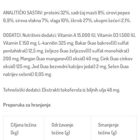
ANALITIČKI SASTAV: proteini 32%, sadržaj masti 8%, sirovi pepeo
6,9%, sirova vlakna 7%, vlaga 10%, škrob 27%, ukupni šećeri 2,1%.
DODATCI: Nutritivni dodatci: Vitamin A 15.000 IU, Vitamin D3 1.500 IU,
Vitamin E 150 mg, L-karnitin 325 mg, Bakar (kao bakrov(II) sulfat
pentahidrat) 12,5 mg, željezo (kao željezov(II) sulfat monohidrat)
200 mg, Mangan (kao manganov(II) oksid) 40 mg, Cink (kao cinkov
oksid) 125 mg, Jod (kao bezvodni kalcijev jodat) 2 mg, Selen (kao
natrijev selenit) 0,05 mg
Tehnološki dodatci: Ekstrakti tokoferola iz biljnih ulja 48 mg.
Preporuka za hranjenje
Ciljana težina
Održavanje
Smanjenje
(kg)
težine (g)
težine (g)