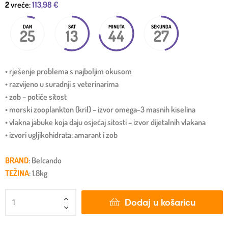
2
vreće:
113,98
€
DAN
SAT
MINUTA
SEKUNDA
25
13
44
27
• rješenje problema s najboljim okusom
• razvijeno u suradnji s veterinarima
• zob – potiče sitost
• morski zooplankton (kril) – izvor omega-3 masnih kiselina
• vlakna jabuke koja daju osjećaj sitosti – izvor dijetalnih vlakana
• izvori ugljikohidrata: amarant i zob
BRAND
: Belcando
TEŽINA
: 1.8kg
Dodaj u košaricu