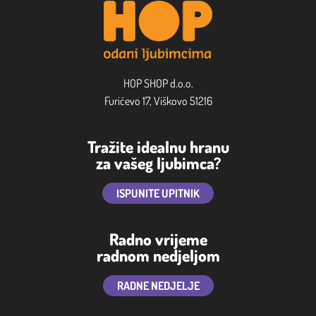
HOP SHOP d.o.o.
Furićevo 17, Viškovo 51216
Tražite idealnu hranu
za vašeg ljubimca?
ISPUNITE UPITNIK
Radno vrijeme
radnom nedjeljom
RADNE NEDJELJE