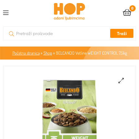
0
Traži
Početna stranica
»
Shop
»
BELCANDO Vetline WEIGHT CONTROL 7,5kg
🔍