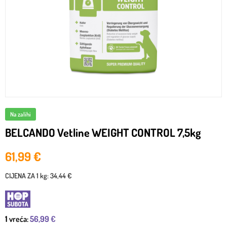
Na zalihi
BELCANDO Vetline WEIGHT CONTROL 7,5kg
61,99
€
CIJENA ZA
1 kg
:
34,44 €
1
vreća:
56,99
€