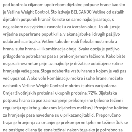
pod kontrolu ciljanom upotrebom dijetalne potpune hrane kao što
je Vetline Weight Control. Što izdvaja BELCANDO Vetline od ostalih
dijetalnih potpunih hrana? Koriste se samo najbolji sastojci, s
naglaskom na svježinu i ravnotežu za izvrstan okus. To uključuje
vrijedne superhrane poput krila, vlakana jabuke i drugih pažljivo
odabranih sastojaka. Vetline također nudi fleksibilnost: mokra
hrana, suha hrana – ili kombinacija oboje. Svaka opcija je pažljivo
prilagođena potrebama pasa s prekomjernom težinom. Kako biste
osigurali nesmetan prijelaz, najbolje je držati se uobičajene rutine
hranjenja vašeg psa. Stoga odaberite vrstu hrane s kojom je vaš pas
već upoznat. A ako vole kombinaciju mokre i suhe hrane, možete
nastaviti s Vetline Weight Control mokrim i suhim varijantama.
Omjer životinjskih proteina i ukupnih proteina: 72%. Dijetetska
potpuna hrana za pse za smanjenje prekomjerne tjelesne težine i
regulaciju opskrbe glukozom (dijabetes melitus). Prosječne količine
za hranjenje pasa navedene su u prikazanoj tablici. Preporučeno
trajanje hranjenja za smanjenje prekomjerne tjelesne težine: Dok se
ne postigne ciljana tjelesna težina i nakon toga ako je potrebno za