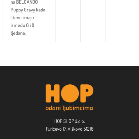
na BELCANDO
Puppy Gravy kada
štenci imaju
između 6 i 8
tjedana.
HOP SHOP d.o.o.
Furićevo 17, Viškovo 51216