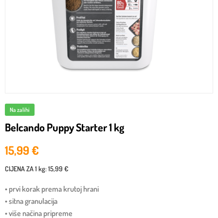
Na zalihi
Belcando Puppy Starter 1 kg
15,99
€
CIJENA ZA
1 kg
:
15,99 €
• prvi korak prema krutoj hrani
• sitna granulacija
• više načina pripreme