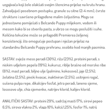
uzgajivača koji žele olakšati svojim štencima prijelaz na krutu hranu.
Zahvaljujući posebnom postupku, granule su sitne (2–4 mm), čvrste
strukture i savršeno prilagođene malim čeljustima. Mogu se
jednostavno pomiješati s Belcando Puppy mlijekom, vodom ili
mesom kako bi se stvorila pasta, a ubrzo se mogu poslužiti i suhe.
Količina tekućine može se prilagoditi Premierea željenoj
konzistenciji, što omogućuje postupan i nježan prijelaz na
standardnu Belcando Puppy prehranu, osobito kod manjih pasmina.
SASTAV: svježe meso peradi (30%), riža (23%), proteini peradi, s
niskim udjelom pepela (19%), kukuruz, riblje brašno od morske ribe
(6%), mast peradi, biljno ulje (palmino, kokosovo), jaje (2,5%),
želatina (2,5%), pivski kvasac, inaktiviran (2,5%), usitnjeni rogač,
sušena pulpa repe, dikalcijev fosfat, jetra peradi, laneno sjeme,
lososovo ulje, chia sjemenke, natrijev klorid, kalijev klorid.
ANALITIČKI SASTAV: proteini 29%, sadržaj masti 17%, sirovi pepeo
6,5%, sirova vlakna 2%, vlaga 10%, kalcij 1,25%, fosfor 1%, natrij