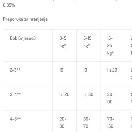
0,35%
Preporuka za hranjenje
Dob (mjeseci)
3-5
5-15
15-
kg*
kg*
25
kg*
2-3**
10
10
lis.20
3-4**
lis.20
lis.30
30-
90
4-5**
20-
30-
70-
30
70
150