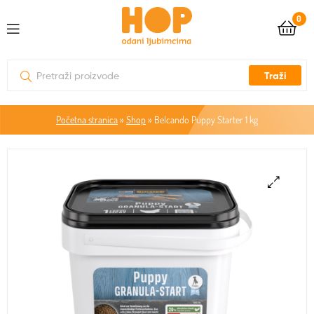
0
Traži
Početna stranica
»
Shop
»
Belcando Puppy Starter 1 kg
🔍