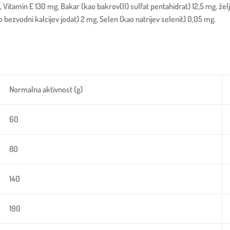
U, Vitamin E 130 mg, Bakar (kao bakrov(II) sulfat pentahidrat) 12,5 mg, ž
bezvodni kalcijev jodat) 2 mg, Selen (kao natrijev selenit) 0,05 mg.
Normalna aktivnost (g)
60
80
140
190