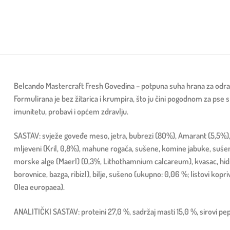
Belcando Mastercraft Fresh Govedina – potpuna suha hrana za odra
Formulirana je bez žitarica i krumpira, što ju čini pogodnom za pse s
imunitetu, probavi i općem zdravlju.
SASTAV: svježe goveđe meso, jetra, bubrezi (80%), Amarant (5,5%), g
mljeveni (Kril, 0,8%), mahune rogača, sušene, komine jabuke, sušene
morske alge (Maerl) (0,3%, Lithothamnium calcareum), kvasac, hidrol
borovnice, bazga, ribizl), bilje, sušeno (ukupno: 0,06 %; listovi kopri
Olea europaea).
ANALITIČKI SASTAV: proteini 27,0 %, sadržaj masti 15,0 %, sirovi pepeo 