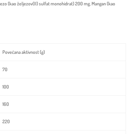
eljezo (kao željezov(II) sulfat monohidrat) 200 mg, Mangan (kao
Povećana aktivnost (g)
70
100
160
220