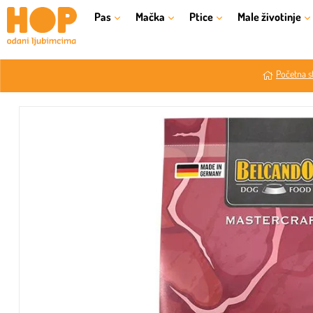
Pas
Mačka
Ptice
Male životinje
Početna s