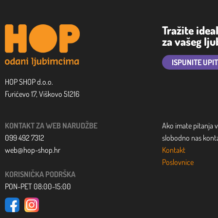
Tražite idea
za vašeg lj
ISPUNITE UPI
HOP SHOP d.o.o.
Furićevo 17, Viškovo 51216
KONTAKT ZA WEB NARUDŽBE
Ako imate pitanja v
099 492 7312
slobodno nas kontak
web@hop-shop.hr
Kontakt
Poslovnice
KORISNIČKA PODRŠKA
PON-PET 08:00-15:00