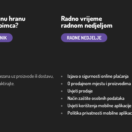
lnu hranu
Radno vrijeme
ubimca?
radnom nedjeljom
TNIK
RADNE NEDJELJE
ezana uz proizvode ili dostavu,
Izjava o sigurnosti online plaćanja
tirajte.
O prodajnom mjestu i proizvodima
Uvjeti prodaje
Način zaštite osobnih podataka
Uvjeti korištenja mobilne aplikacije
Politika privatnosti mobilne aplikac