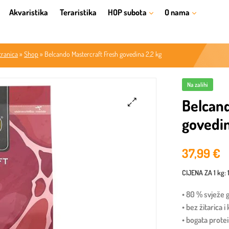
Akvaristika
Teraristika
HOP subota
O nama
tranica
»
Shop
»
Belcando Mastercraft Fresh govedina 2,2 kg
Na zalihi
Belcand
govedin
🔍
37,99
€
CIJENA ZA
1 kg
:
• 80 % svježe
• bez žitarica 
• bogata prote