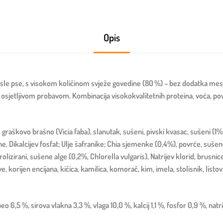
Opis
sle pse, s visokom količinom svježe govedine (80 %) – bez dodatka me
 osjetljivom probavom. Kombinacija visokokvalitetnih proteina, voća, povrć
raškovo brašno (Vicia faba), slanutak, sušeni, pivski kvasac, sušeni (1
, Dikalcijev fosfat; Ulje šafranike; Chia sjemenke (0,4%), povrće, sušen
izirani, sušene alge (0,2%, Chlorella vulgaris), Natrijev klorid, brusn
ve, korijen encijana, kičica, kamilica, komorač, kim, imela, stolisnik, listo
6,5 %, sirova vlakna 3,3 %, vlaga 10,0 %, kalcij 1,1 %, fosfor 0,9 %, natri