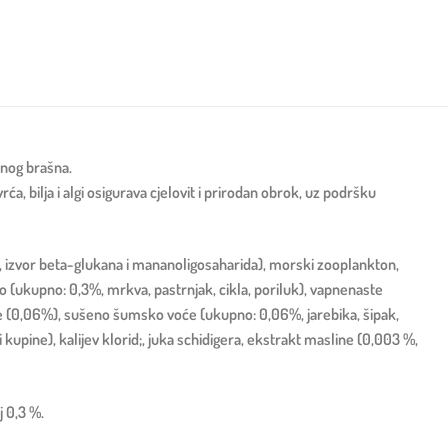
snog brašna.
a, bilja i algi osigurava cjelovit i prirodan obrok, uz podršku
%, izvor beta-glukana i mananoligosaharida), morski zooplankton,
o (ukupno: 0,3%, mrkva, pastrnjak, cikla, poriluk), vapnenaste
ice (0,06%), sušeno šumsko voće (ukupno: 0,06%, jarebika, šipak,
vi kupine), kalijev klorid;, juka schidigera, ekstrakt masline (0,003 %,
j 0,3 %.