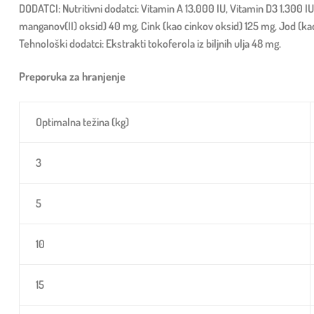
DODATCI: Nutritivni dodatci: Vitamin A 13.000 IU, Vitamin D3 1.300 I
manganov(II) oksid) 40 mg, Cink (kao cinkov oksid) 125 mg, Jod (kao 
Tehnološki dodatci: Ekstrakti tokoferola iz biljnih ulja 48 mg.
Preporuka za hranjenje
Optimalna težina (kg)
3
5
10
15