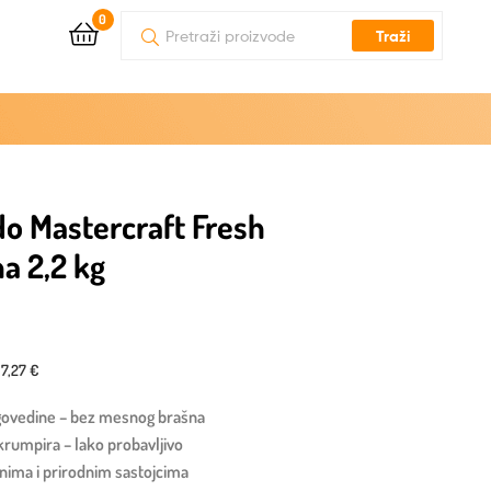
0
Traži
o Mastercraft Fresh
a 2,2 kg
17,27 €
 govedine – bez mesnog brašna
i krumpira – lako probavljivo
inima i prirodnim sastojcima