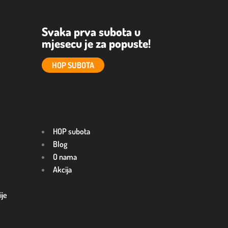
Svaka prva subota u
mjesecu je za popuste!
HOP SUBOTA
HOP subota
Blog
O nama
Akcija
ije