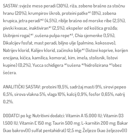
SASTAV: svježe meso peradi (30%), riža, zobeno brašno za stočnu
hranu (20%), krumpirov škrob, proteini patke*¹ (8%), zobena
krupica, jetra peradi*² (4,5%), riblje brašno od morske ribe (2,5%),
pivski kvasac, inaktiviran*¹ (2,5%), ekspeler od koštica grožđa;
Usitnjeni rogač*¹ ,sušena pulpa repe*³, Chia sjemenke (1,5%),
Dikalcijev fosfat, mast peradi, biljno ulje (palmino, kokosovo),
Natrijev klorid, Kalijev klorid, začinsko bilje*¹ (listovi koprive, korijen
encijana, kičica, kamilica, komorač, kim, imela, stolisnik, listovi
kupine) (0,2%), Yucca schidigera *¹sušena *²hidrolizirana *³obez
šećera.
ANALITIČKI SASTAV: proteini 19,5%, sadržaj masti 9%, sirovi pepeo
6,5%, sirova vlakna 5%, vlaga 10%, kalcij 0,9%, fosfor 0,65%, natrij
0,2%.
DODATCI po kg: Nutritivni dodatci: Vitamin A 15.000 IU; Vitamin D3
1.500 IU; Vitamin E 150 mg; Taurin 500 mg; L-karnitin 200 mg; Bakar
(kao bakrov(II) sulfat pentahidrat) 12,5 mg; Željezo (kao željezov(II)