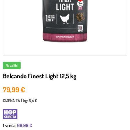
Na zalihi
Belcando Finest Light 12,5 kg
79,99
€
CIJENA ZA
1 kg
:
6,4 €
1
vreća:
69,99
€