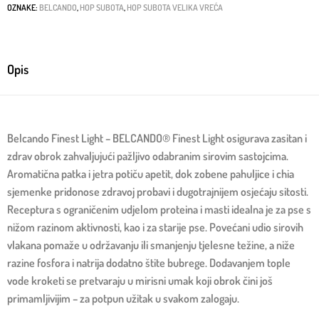
OZNAKE:
BELCANDO
,
HOP SUBOTA
,
HOP SUBOTA VELIKA VREĆA
Opis
Belcando Finest Light – BELCANDO® Finest Light osigurava zasitan i
zdrav obrok zahvaljujući pažljivo odabranim sirovim sastojcima.
Aromatična patka i jetra potiču apetit, dok zobene pahuljice i chia
sjemenke pridonose zdravoj probavi i dugotrajnijem osjećaju sitosti.
Receptura s ograničenim udjelom proteina i masti idealna je za pse s
nižom razinom aktivnosti, kao i za starije pse. Povećani udio sirovih
vlakana pomaže u održavanju ili smanjenju tjelesne težine, a niže
razine fosfora i natrija dodatno štite bubrege. Dodavanjem tople
vode kroketi se pretvaraju u mirisni umak koji obrok čini još
primamljivijim – za potpun užitak u svakom zalogaju.