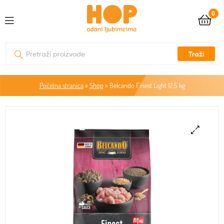
0
Traži
Početna stranica
»
Shop
»
Belcando Finest Light 12,5 kg
🔍