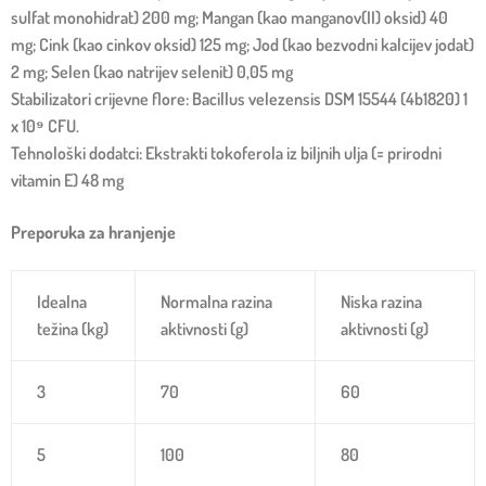
sulfat monohidrat) 200 mg; Mangan (kao manganov(II) oksid) 40
mg; Cink (kao cinkov oksid) 125 mg; Jod (kao bezvodni kalcijev jodat)
2 mg; Selen (kao natrijev selenit) 0,05 mg
Stabilizatori crijevne flore: Bacillus velezensis DSM 15544 (4b1820) 1
x 10⁹ CFU.
Tehnološki dodatci: Ekstrakti tokoferola iz biljnih ulja (= prirodni
vitamin E) 48 mg
Preporuka za hranjenje
Idealna
Normalna razina
Niska razina
težina (kg)
aktivnosti (g)
aktivnosti (g)
3
70
60
5
100
80