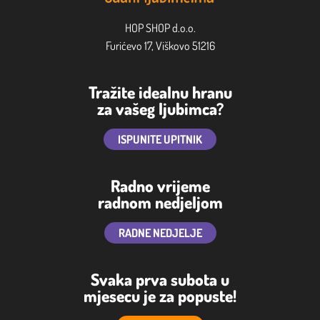
HOP SHOP d.o.o.
Furićevo 17, Viškovo 51216
Tražite idealnu hranu
za vašeg ljubimca?
ISPUNITE UPITNIK
Radno vrijeme
radnom nedjeljom
RADNE NEDJELJE
Svaka prva subota u
mjesecu je za popuste!