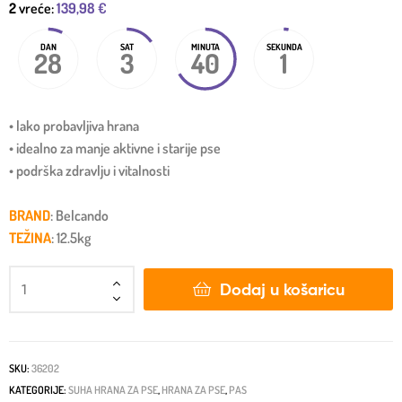
2
vreće:
139,98
€
DAN
SAT
MINUTA
SEKUNDA
28
3
40
1
• lako probavljiva hrana
• idealno za manje aktivne i starije pse
• podrška zdravlju i vitalnosti
BRAND
: Belcando
TEŽINA
: 12.5kg
Dodaj u košaricu
SKU:
36202
KATEGORIJE:
SUHA HRANA ZA PSE
,
HRANA ZA PSE
,
PAS