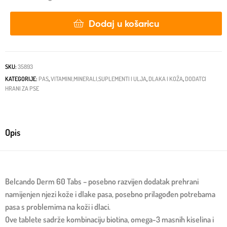
Dodaj u košaricu
SKU:
35893
KATEGORIJE:
PAS
,
VITAMINI,MINERALI,SUPLEMENTI I ULJA
,
DLAKA I KOŽA
,
DODATCI
HRANI ZA PSE
Opis
Belcando Derm 60 Tabs – posebno razvijen dodatak prehrani
namijenjen njezi kože i dlake pasa, posebno prilagođen potrebama
pasa s problemima na koži i dlaci.
Ove tablete sadrže kombinaciju biotina, omega-3 masnih kiselina i