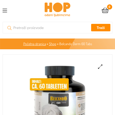
0
Traži
Početna stranica
»
Shop
»
Belcando Derm 60 Tabs
🔍