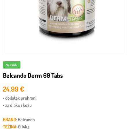
Na zalihi
Belcando Derm 60 Tabs
24,99
€
• dodatak prehrani
• za dlaku i kožu
BRAND
: Belcando
TEŽINA
: 0.14kg