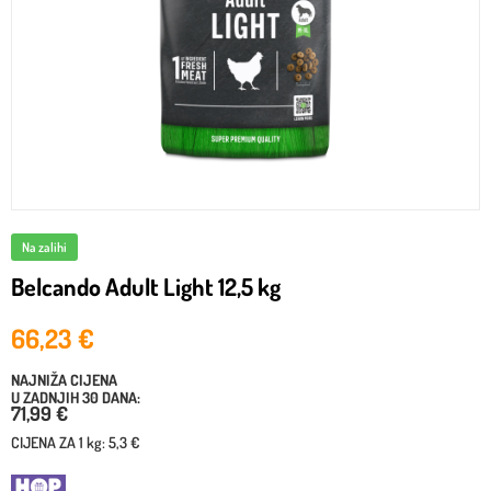
Na zalihi
Belcando Adult Light 12,5 kg
66,23
€
NAJNIŽA CIJENA
U ZADNJIH 30 DANA:
71,99 €
CIJENA ZA
1 kg
:
5,3 €