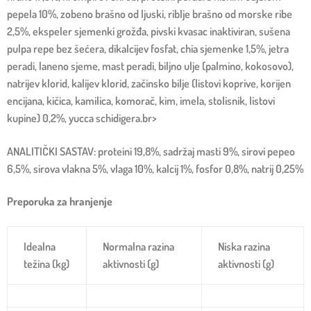
pepela 10%, zobeno brašno od ljuski, riblje brašno od morske ribe
2,5%, ekspeler sjemenki grožđa, pivski kvasac inaktiviran, sušena
pulpa repe bez šećera, dikalcijev fosfat, chia sjemenke 1,5%, jetra
peradi, laneno sjeme, mast peradi, biljno ulje (palmino, kokosovo),
natrijev klorid, kalijev klorid, začinsko bilje (listovi koprive, korijen
encijana, kičica, kamilica, komorač, kim, imela, stolisnik, listovi
kupine) 0,2%, yucca schidigera.br>
ANALITIČKI SASTAV: proteini 19,8%, sadržaj masti 9%, sirovi pepeo
6,5%, sirova vlakna 5%, vlaga 10%, kalcij 1%, fosfor 0,8%, natrij 0,25%
Preporuka za hranjenje
Idealna
Normalna razina
Niska razina
težina (kg)
aktivnosti (g)
aktivnosti (g)