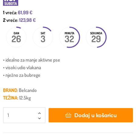
1
vreća:
61,99
€
2
vreće:
123,98
€
DAN
SAT
MINUTA
SEKUNDA
26
3
32
28
• idealno za manje aktivne pse
• visoki udio vlakana
• nježno za bubrege
BRAND
: Belcando
TEŽINA
: 12.5kg
Dodaj u košaricu