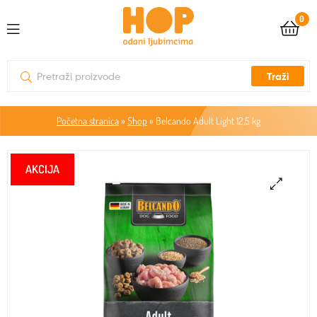
0
Traži
Početna stranica
»
Shop
»
Belcando Adult Light 12,5 kg
🔍