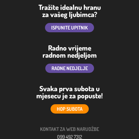
Tražite idealnu hranu
za vašeg ljubimca?
ISPUNITE UPITNIK
Radno vrijeme
radnom nedjeljom
RADNE NEDJELJE
Svaka prva subota u
mjesecu je za popuste!
HOP SUBOTA
KONTAKT ZA WEB NARUDŽBE
099 492 7312