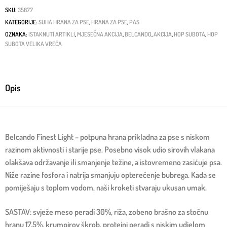
SKU:
35877
KATEGORIJE:
SUHA HRANA ZA PSE
,
HRANA ZA PSE
,
PAS
OZNAKA:
ISTAKNUTI ARTIKLI
,
MJESEČNA AKCIJA
,
BELCANDO
,
AKCIJA
,
HOP SUBOTA
,
HOP
SUBOTA VELIKA VREĆA
Opis
Belcando Finest Light – potpuna hrana prikladna za pse s niskom
razinom aktivnosti i starije pse. Posebno visok udio sirovih vlakana
olakšava održavanje ili smanjenje težine, a istovremeno zasićuje psa.
Niže razine fosfora i natrija smanjuju opterećenje bubrega. Kada se
pomiješaju s toplom vodom, naši kroketi stvaraju ukusan umak.
SASTAV: svježe meso peradi 30%, riža, zobeno brašno za stočnu
hranu 17,5%, krumpirov škrob, proteini peradi s niskim udjelom