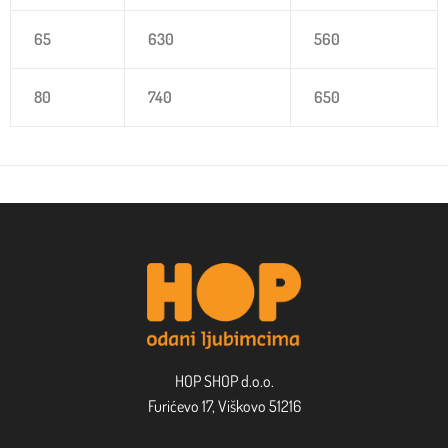
65
630
560
80
740
650
HOP SHOP d.o.o.
Furićevo 17, Viškovo 51216