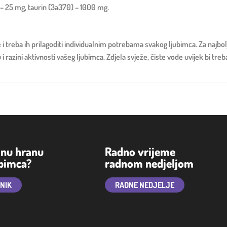
– 25 mg, taurin (3a370) – 1000 mg.
ke i treba ih prilagoditi individualnim potrebama svakog ljubimca. Za najb
 razini aktivnosti vašeg ljubimca. Zdjela svježe, čiste vode uvijek bi tre
lnu hranu
Radno vrijeme
ubimca?
radnom nedjeljom
TNIK
RADNE NEDJELJE