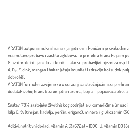
ARATON potpuna mokra hrana s janjetinom i kunićem je svakodnevno,
nesmetanu probavu i zaštitu zglobova. To je mokra hrana koja im po
Glavni proteini – janjetina i kunić – lako su probavljivi, nježni za o
A, D₃, E, cink, mangan i bakar jačaju imunitet i zdravlje kože, dok pul
dobrobiti.
ARATON formule razvijene su u suradnji sa stručnjacima za prehranu ž
dodatak suhoj hrani. Bez umjetnih aroma, bojila ili pojačivača okusa.
Sastav: 78% sastojaka životinjskog podrijetla u komadićima (meso i ž
bilja 0,1% (timijan, kadulja, peršin, origano), minerali, glukozamin 
Aditivi: nutritivni dodaci: vitamin A (3a672a) – 1000 IU, vitamin D3 