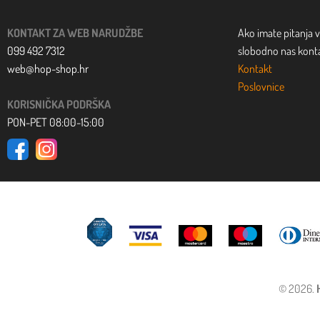
KONTAKT ZA WEB NARUDŽBE
Ako imate pitanja v
099 492 7312
slobodno nas kontak
web@hop-shop.hr
Kontakt
Poslovnice
KORISNIČKA PODRŠKA
PON-PET 08:00-15:00
© 2026.