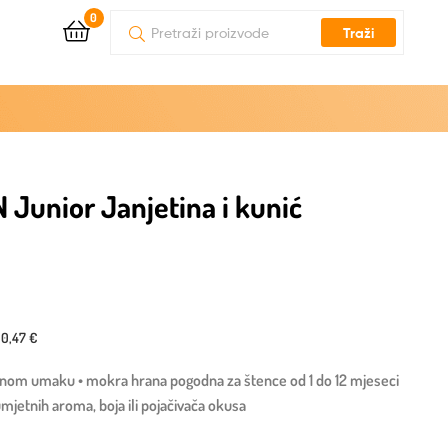
0
Traži
Junior Janjetina i kunić
10,47 €
čnom umaku • mokra hrana pogodna za štence od 1 do 12 mjeseci
umjetnih aroma, boja ili pojačivača okusa