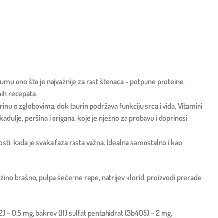
mu ono što je najvažnije za rast štenaca – potpune proteine,
nih recepata.
brinu o zglobovima, dok taurin podržava funkciju srca i vida. Vitamini
 kadulje, peršina i origana, koje je nježno za probavu i doprinosi
sti, kada je svaka faza rasta važna. Idealna samostalno i kao
ižino brašno, pulpa šećerne repe, natrijev klorid, proizvodi prerade
2) – 0,5 mg, bakrov (II) sulfat pentahidrat (3b405) – 2 mg,