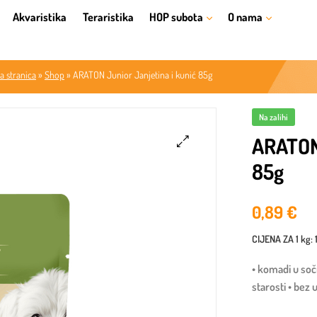
Akvaristika
Teraristika
HOP subota
O nama
a stranica
»
Shop
»
ARATON Junior Janjetina i kunić 85g
Na zalihi
ARATON 
85g
🔍
0,89
€
CIJENA ZA
1 kg
:
• komadi u so
starosti • bez 