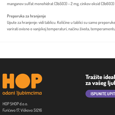
manganov sulfat monohidrat (3b503) – 2 mg, cinkov oksid (3b603) 
Preporuka za hranjenje
Upute za hranjenje: vidi tablicu. Količine u tablici su samo preporu
varirati ovisno o vanjskoj temperaturi, načinu života, temperamentu i
Tražite idea
za vašeg lj
ISPUNITE UPI
HOP SHOP d.o.o.
Furićevo 17, Viškovo 51216