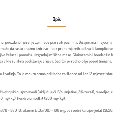
Opis
 pouzdano rješenje za mlade pse svih pasmina. Dizajnirana imajući na u
maže da rastu snažno i zdravo – bez prekomjernih aditiva ili komplicira
sjetljive želuce i pomažu u izgradnji mišićne mase. Glukozamin i hondroitin 
pa cikle i vlakna podržavaju crijeva. Sadrži i prirodno bilje poput timijana,
ivotinja. To je mokra hrana prikladna za štence od 1 do 12 mjeseci staro
ivotinjski nusproizvodi (uključujući 16% janjetine, 8% zeca)), temeljac, r
(500 mg/kg), hondroitin sulfat (200 mg/kg).
(3a671) – 300 IU, vitamin E (3a700) – 100 mg, bezvodni kalcijev jodat (3b20