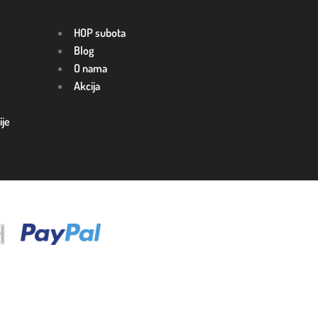
HOP subota
Blog
O nama
Akcija
ije