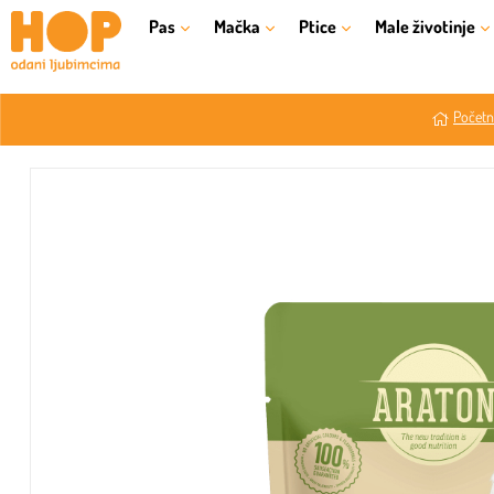
Pas
Mačka
Ptice
Male životinje
Početn