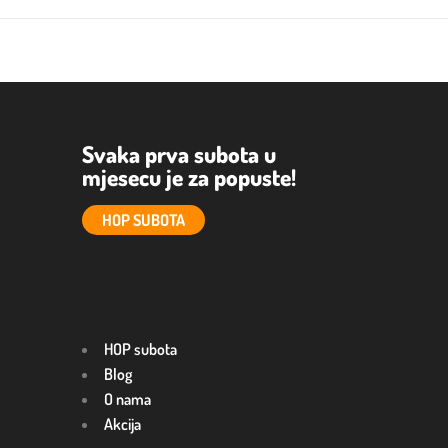
Svaka prva subota u
mjesecu je za popuste!
HOP SUBOTA
HOP subota
Blog
O nama
Akcija