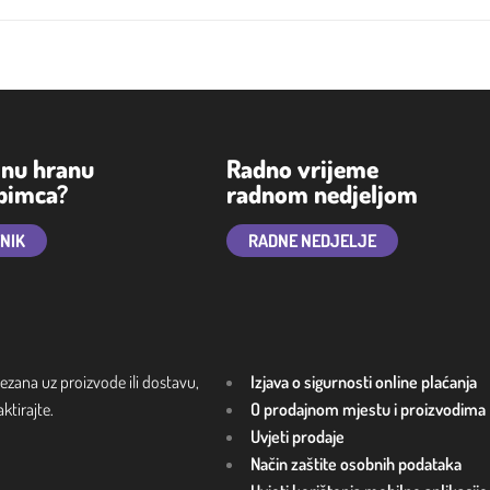
lnu hranu
Radno vrijeme
ubimca?
radnom nedjeljom
TNIK
RADNE NEDJELJE
ezana uz proizvode ili dostavu,
Izjava o sigurnosti online plaćanja
tirajte.
O prodajnom mjestu i proizvodima
Uvjeti prodaje
Način zaštite osobnih podataka