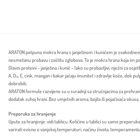
ARATON potpuna mokra hrana s janjetinom i kunićem je svakodnevno,
nesmetanu probavu i zaštitu zglobova. To je mokra hrana koja im po
Glavni proteini – janjetina i kunić – lako su probavljivi, nježni za o
A, D₃, E, cink, mangan i bakar jačaju imunitet i zdravlje kože, dok pul
dobrobiti.
ARATON formule razvijene su u suradnji sa stručnjacima za prehranu ž
dodatak suhoj hrani. Bez umjetnih aroma, bojila ili pojačivača okusa.
Preporuka za hranjenje
Upute za hranjenje: vidi tablicu. Količine u tablici su samo preporu
varirati ovisno o vanjskoj temperaturi, načinu života, temperamentu i