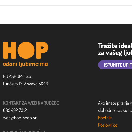
Tražite idea
za vašeg lj
ISPUNITE UPI
HOP SHOP d.o.o.
Furićevo 17, Viškovo 51216
KONTAKT ZA WEB NARUDŽBE
Ako imate pitanja v
099 492 7312
slobodno nas kontak
web@hop-shop.hr
Kontakt
Poslovnice