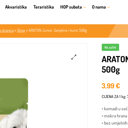
Akvaristika
Teraristika
HOP subota
O nama
 stranica
»
Shop
»
ARATON Junior Janjetina i kunić 500g
Na zalihi
ARATON 
500g
🔍
3,99
€
CIJENA ZA
1 kg
:
• komadi u s
• mokra hrana 
• bez umjetnih 