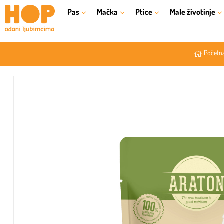
Pas
Mačka
Ptice
Male životinje
Početna