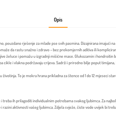
Opis
 pouzdano rješenje za mlade pse svih pasmina. Dizajnirana imajući na u
maže da rastu snažno i zdravo – bez prekomjernih aditiva ili komplicira
sjetljive želuce i pomažu u izgradnji mišićne mase. Glukozamin i hondroitin 
pa cikle i vlakna podržavaju crijeva. Sadrži i prirodno bilje poput timijana,
ivotinja. To je mokra hrana prikladna za štence od 1 do 12 mjeseci staro
ke i treba ih prilagoditi individualnim potrebama svakog ljubimca. Za najb
 razini aktivnosti vašeg ljubimca. Zdjela svježe, čiste vode uvijek bi tre