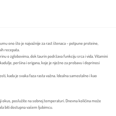
mu ono što je najvažnije za rast štenaca – potpune proteine,
nih recepata.
brinu o zglobovima, dok taurin podržava funkciju srca i vida. Vitamini
 kadulje, peršina i origana, koje je nježno za probavu i doprinosi
sti, kada je svaka faza rasta važna. Idealna samostalno i kao
olji okus, poslužite na sobnoj temperaturi. Dnevna količina može
bala biti dostupna vašem ljubimcu.