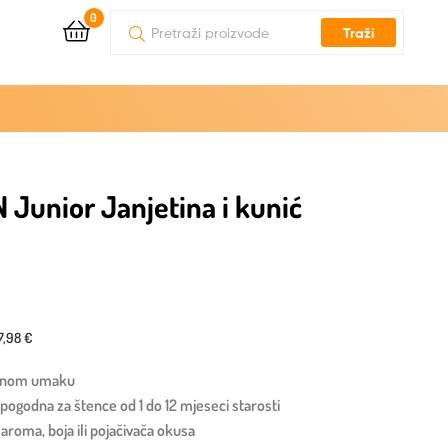
0
Traži
Junior Janjetina i kunić
7,98 €
očnom umaku
pogodna za štence od 1 do 12 mjeseci starosti
aroma, boja ili pojačivača okusa