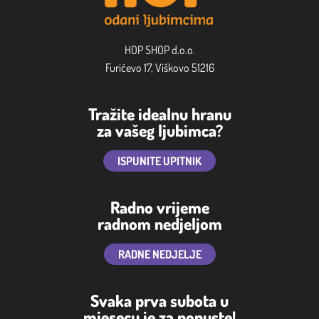
HOP SHOP d.o.o.
Furićevo 17, Viškovo 51216
Tražite idealnu hranu
za vašeg ljubimca?
ISPUNITE UPITNIK
Radno vrijeme
radnom nedjeljom
RADNE NEDJELJE
Svaka prva subota u
mjesecu je za popuste!