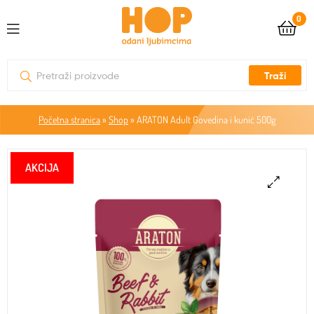
0
Traži
Početna stranica
»
Shop
»
ARATON Adult Govedina i kunić 500g
🔍