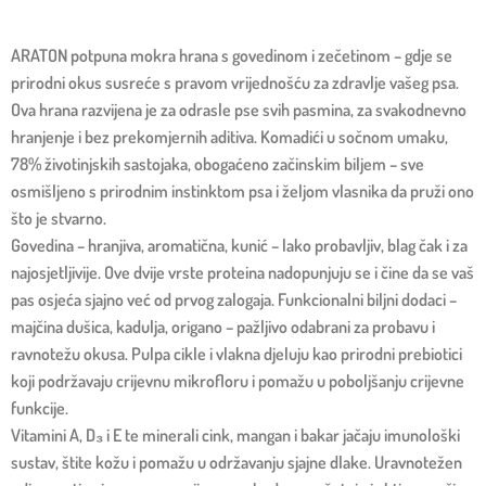
ARATON potpuna mokra hrana s govedinom i zečetinom – gdje se
prirodni okus susreće s pravom vrijednošću za zdravlje vašeg psa.
Ova hrana razvijena je za odrasle pse svih pasmina, za svakodnevno
hranjenje i bez prekomjernih aditiva. Komadići u sočnom umaku,
78% životinjskih sastojaka, obogaćeno začinskim biljem – sve
osmišljeno s prirodnim instinktom psa i željom vlasnika da pruži ono
što je stvarno.
Govedina – hranjiva, aromatična, kunić – lako probavljiv, blag čak i za
najosjetljivije. Ove dvije vrste proteina nadopunjuju se i čine da se vaš
pas osjeća sjajno već od prvog zalogaja. Funkcionalni biljni dodaci –
majčina dušica, kadulja, origano – pažljivo odabrani za probavu i
ravnotežu okusa. Pulpa cikle i vlakna djeluju kao prirodni prebiotici
koji podržavaju crijevnu mikrofloru i pomažu u poboljšanju crijevne
funkcije.
Vitamini A, D₃ i E te minerali cink, mangan i bakar jačaju imunološki
sustav, štite kožu i pomažu u održavanju sjajne dlake. Uravnotežen