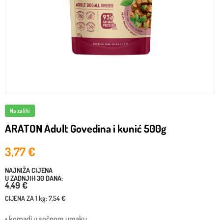
Na zalihi
ARATON Adult Govedina i kunić 500g
3,77
€
NAJNIŽA CIJENA
U ZADNJIH 30 DANA:
4,49 €
CIJENA ZA
1 kg
:
7,54 €
• komadi u sočnom umaku