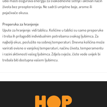
udio masti osigurava energiju za svakodnevne šetnje i aktivan način
života bez preopterećenja. Ne sadrži umjetne boje, arome ili
pojačivače okusa.
Preporuka za hranjenje
Upute za hranjenje: vidi tablicu. Količine u tablici su samo preporuke
i treba ih prilagoditi individualnim potrebama svakog ljubimca. Za
najbolji okus, poslužite na sobnoj temperaturi. Dnevna količina može
varirati ovisno o vanjskoj temperaturi, načinu života, temperamentu
i razini aktivnosti vašeg ljubimca. Zdjela svježe, čiste vode uvijek bi
trebala biti dostupna vašem ljubimcu.