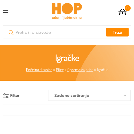
0
Traži
Igračke
Početna stranica
»
Ptice
»
Oprema za ptice
»
Igračke
Filter