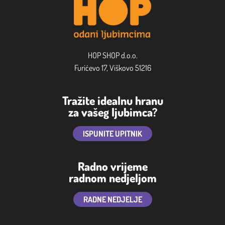
HOP SHOP d.o.o.
Furićevo 17, Viškovo 51216
Tražite idealnu hranu
za vašeg ljubimca?
ISPUNITE UPITNIK
Radno vrijeme
radnom nedjeljom
RADNE NEDJELJE