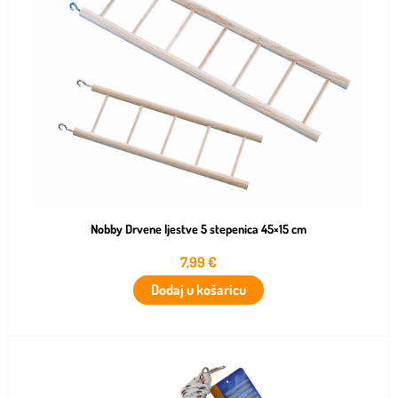
Nobby Drvene ljestve 5 stepenica 45×15 cm
7,99
€
Dodaj u košaricu