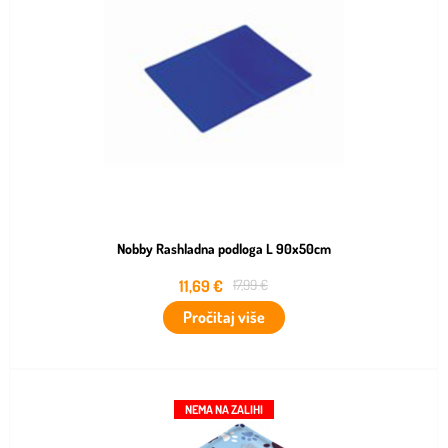
Nobby Rashladna podloga L 90x50cm
11,69
€
17,99
€
Pročitaj više
NEMA NA ZALIHI