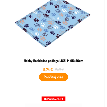
Nobby Rashladna podloga LISSI M 65x50cm
9,74
€
14,99
€
Pročitaj više
NEMA NA ZALIHI