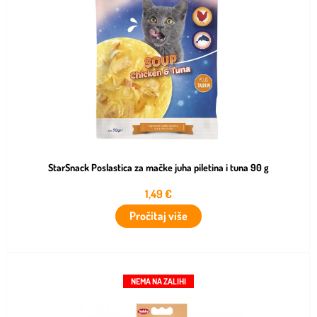
StarSnack Poslastica za mačke juha piletina i tuna 90 g
1,49
€
Pročitaj više
NEMA NA ZALIHI