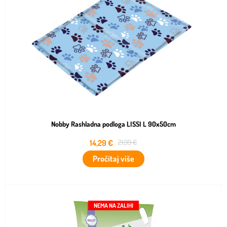
Nobby Rashladna podloga LISSI L 90x50cm
14,29
€
21,99
€
Pročitaj više
NEMA NA ZALIHI