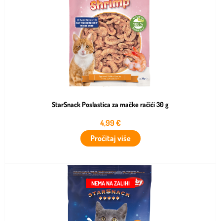
StarSnack Poslastica za mačke račići 30 g
4,99
€
Pročitaj više
NEMA NA ZALIHI