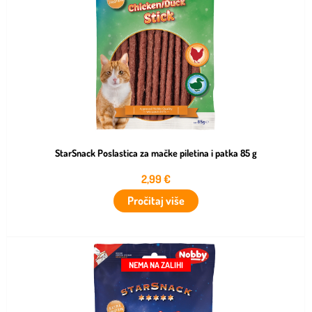
StarSnack Poslastica za mačke piletina i patka 85 g
2,99
€
Pročitaj više
NEMA NA ZALIHI