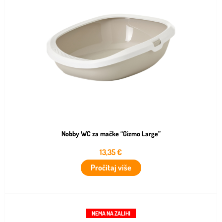
Nobby WC za mačke “Gizmo Large”
13,35
€
Pročitaj više
NEMA NA ZALIHI