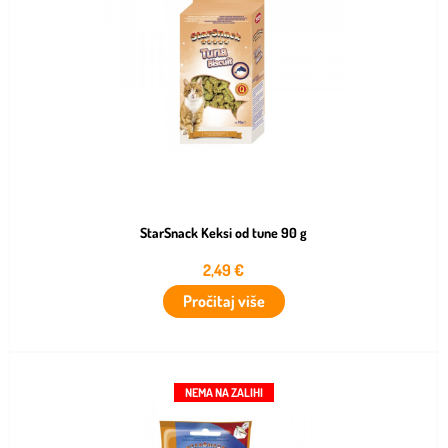
StarSnack Keksi od tune 90 g
2,49
€
Pročitaj više
NEMA NA ZALIHI