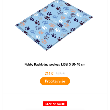
Nobby Rashladna podloga LISSI S 50×40 cm
7,14
€
10,99
€
Pročitaj više
NEMA NA ZALIHI