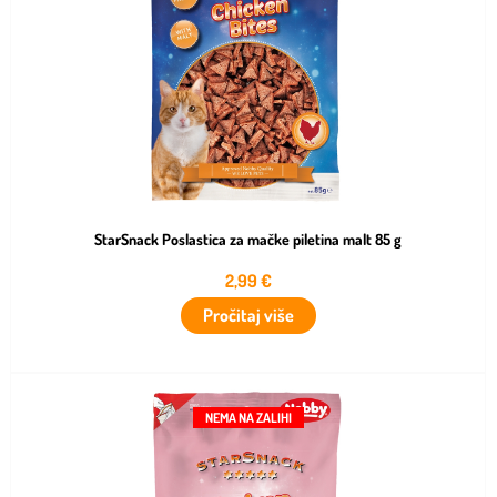
StarSnack Poslastica za mačke piletina malt 85 g
2,99
€
Pročitaj više
NEMA NA ZALIHI