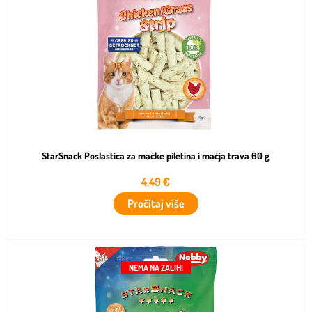
StarSnack Poslastica za mačke piletina i mačja trava 60 g
4,49
€
Pročitaj više
NEMA NA ZALIHI