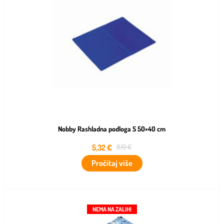
Nobby Rashladna podloga S 50×40 cm
5,32
€
8,19
€
Pročitaj više
NEMA NA ZALIHI