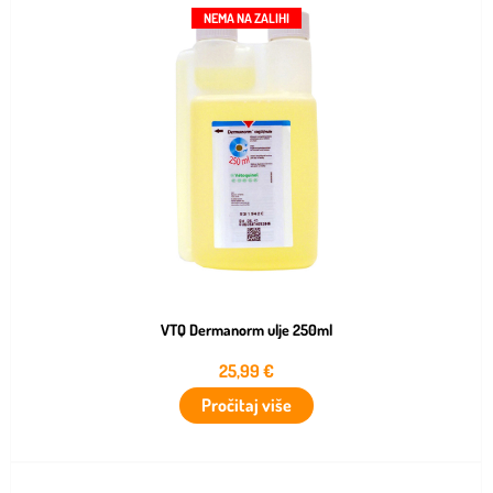
NEMA NA ZALIHI
VTQ Dermanorm ulje 250ml
25,99
€
Pročitaj više