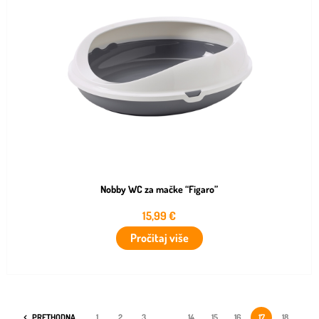
Nobby WC za mačke “Figaro”
15,99
€
Pročitaj više
PRETHODNA
1
2
3
…
14
15
16
17
18