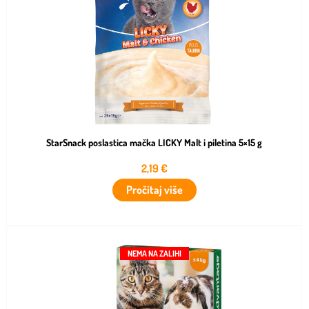
StarSnack poslastica mačka LICKY Malt i piletina 5×15 g
2,19
€
Pročitaj više
NEMA NA ZALIHI