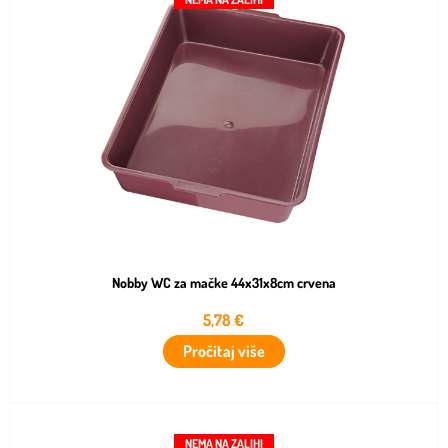
Nobby WC za mačke 44x31x8cm crvena
5,78
€
Pročitaj više
NEMA NA ZALIHI