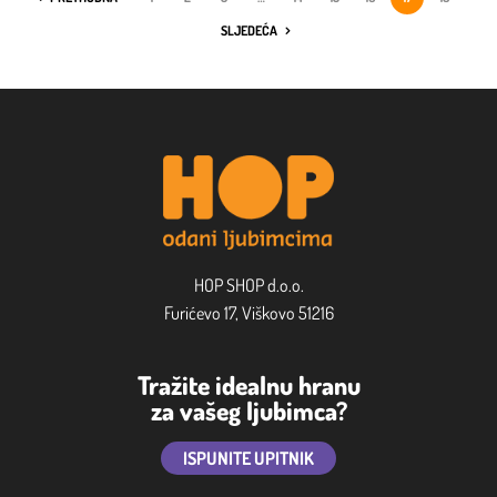
SLJEDEĆA
HOP SHOP d.o.o.
Furićevo 17, Viškovo 51216
Tražite idealnu hranu
za vašeg ljubimca?
ISPUNITE UPITNIK