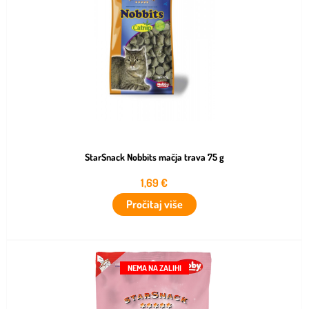
StarSnack Nobbits mačja trava 75 g
1,69
€
Pročitaj više
NEMA NA ZALIHI