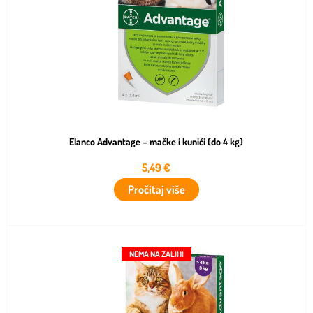
Elanco Advantage – mačke i kunići (do 4 kg)
5,49
€
Pročitaj više
NEMA NA ZALIHI