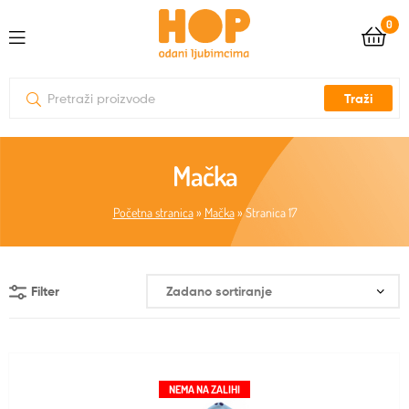
0
Traži
Mačka
Početna stranica
»
Mačka
»
Stranica 17
Filter
NEMA NA ZALIHI