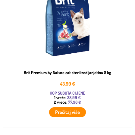
Brit Premium by Nature cat sterilized janjetina 8 kg
43,99
€
HOP SUBOTA CIJENE
1
vreća:
38,99 €
2
vreće:
77,98 €
Pročitaj više