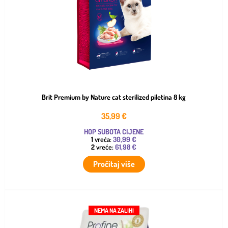
Brit Premium by Nature cat sterilized piletina 8 kg
35,99
€
HOP SUBOTA CIJENE
1
vreća:
30,99 €
2
vreće:
61,98 €
Pročitaj više
NEMA NA ZALIHI