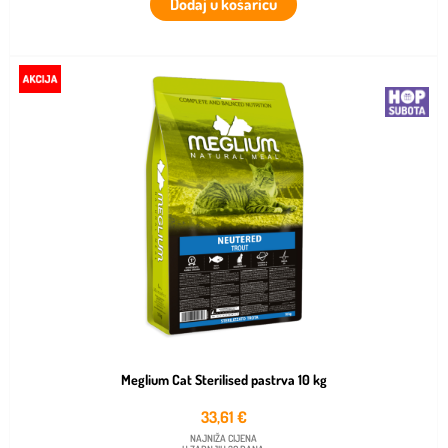
Dodaj u košaricu
Meglium Cat Sterilised pastrva 10 kg
33,61
€
NAJNIŽA CIJENA