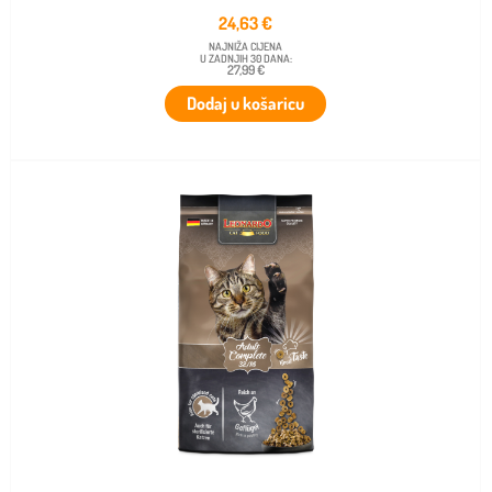
24,63
€
NAJNIŽA CIJENA
U ZADNJIH 30 DANA:
27,99 €
Dodaj u košaricu