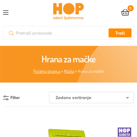
0
Traži
Hrana za mačke
Početna stranica
»
Mačka
»
Hrana za mačke
Filter