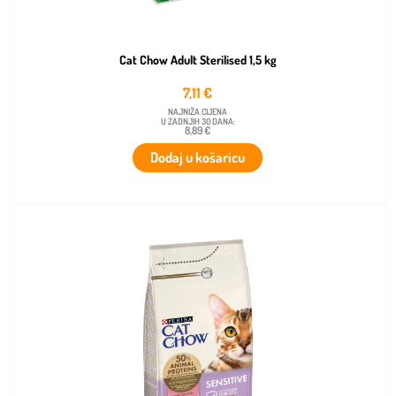
Cat Chow Adult Sterilised 1,5 kg
7,11
€
NAJNIŽA CIJENA
U ZADNJIH 30 DANA:
8,89 €
Dodaj u košaricu