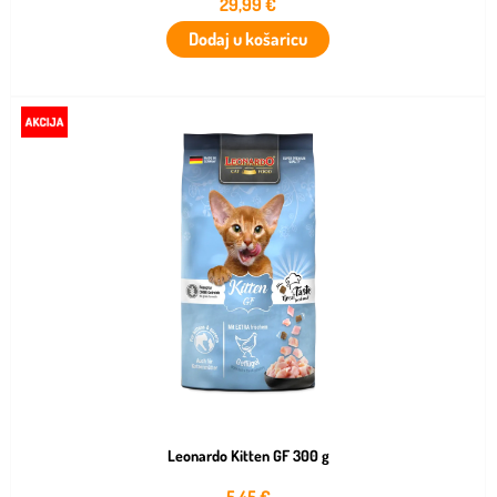
29,99
€
Dodaj u košaricu
Leonardo Kitten GF 300 g
5,45
€