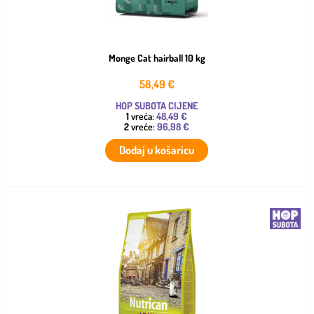
Monge Cat hairball 10 kg
58,49
€
HOP SUBOTA CIJENE
1
vreća:
48,49 €
2
vreće:
96,98 €
Dodaj u košaricu