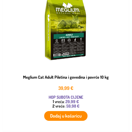
Meglium Cat Adult Piletina i govedina i povrće 10 kg
39,99
€
HOP SUBOTA CIJENE
1
vreća:
29,99 €
2
vreće:
59,98 €
Dodaj u košaricu