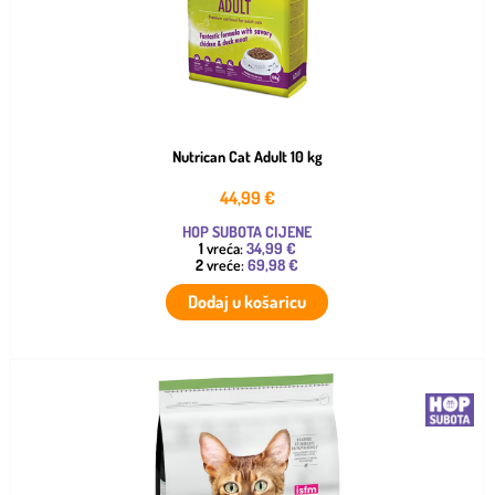
Nutrican Cat Adult 10 kg
44,99
€
HOP SUBOTA CIJENE
1
vreća:
34,99 €
2
vreće:
69,98 €
Dodaj u košaricu