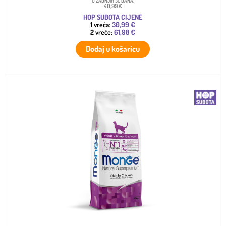
U ZADNJIH 30 DANA:
40,99 €
HOP SUBOTA CIJENE
1
vreća:
30,99 €
2
vreće:
61,98 €
Dodaj u košaricu