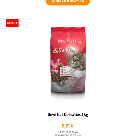
Dodaj u košaricu
Bewi Cat Delicaties 1 kg
6,61
€
NAJNIŽA CIJENA
U ZADNJIH 30 DANA: