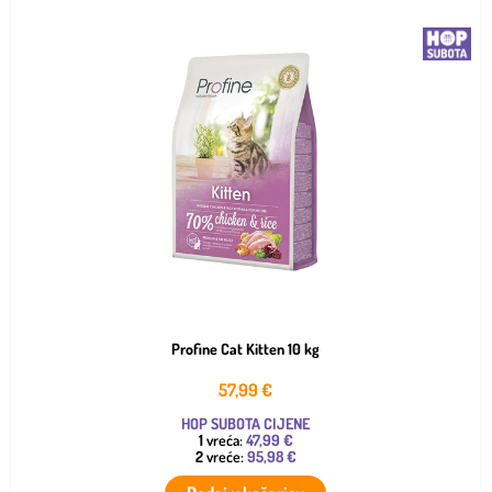
Profine Cat Kitten 10 kg
57,99
€
HOP SUBOTA CIJENE
1
vreća:
47,99 €
2
vreće:
95,98 €