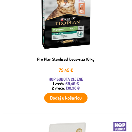
Pro Plan Sterilised losos+riža 10 kg
79,49
€
HOP SUBOTA CIJENE
1
vreća:
69,49 €
2
vreće:
138,98 €
Dodaj u košaricu