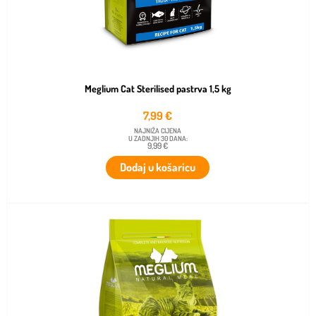
Meglium Cat Sterilised pastrva 1,5 kg
7,99
€
NAJNIŽA CIJENA
U ZADNJIH 30 DANA:
9,99 €
Dodaj u košaricu