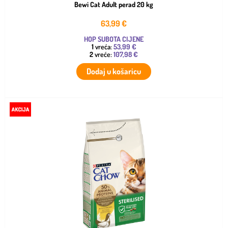
Bewi Cat Adult perad 20 kg
63,99
€
HOP SUBOTA CIJENE
1
vreća:
53,99 €
2
vreće:
107,98 €
Dodaj u košaricu