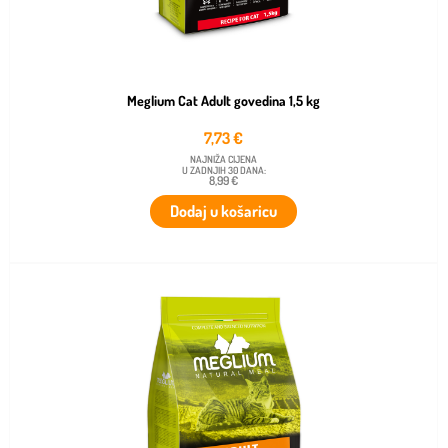
Meglium Cat Adult govedina 1,5 kg
7,73
€
NAJNIŽA CIJENA
U ZADNJIH 30 DANA:
8,99 €
Dodaj u košaricu