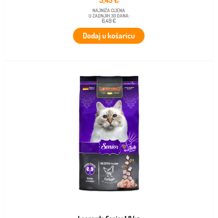
NAJNIŽA CIJENA
U ZADNJIH 30 DANA:
6,49 €
Dodaj u košaricu