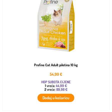
Profine Cat Adult piletina 10 kg
54,99
€
HOP SUBOTA CIJENE
1
vreća:
44,99 €
2
vreće:
89,98 €
Dodaj u košaricu