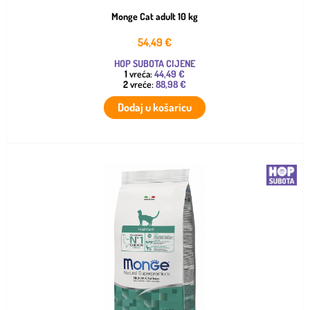
Monge Cat adult 10 kg
54,49
€
HOP SUBOTA CIJENE
1
vreća:
44,49 €
2
vreće:
88,98 €
Dodaj u košaricu