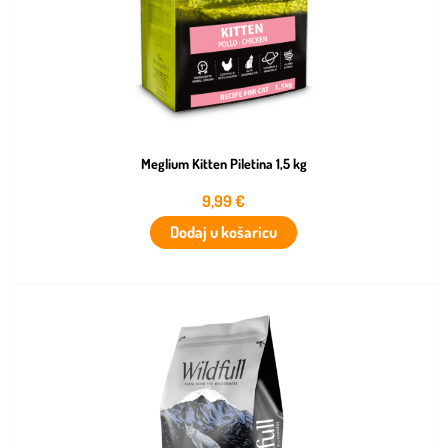
Meglium Kitten Piletina 1,5 kg
9,99
€
Dodaj u košaricu