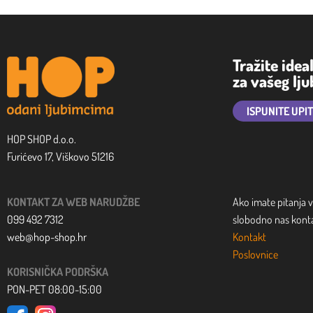
Tražite idea
za vašeg lj
ISPUNITE UPI
HOP SHOP d.o.o.
Furićevo 17, Viškovo 51216
KONTAKT ZA WEB NARUDŽBE
Ako imate pitanja v
099 492 7312
slobodno nas kontak
web@hop-shop.hr
Kontakt
Poslovnice
KORISNIČKA PODRŠKA
PON-PET 08:00-15:00