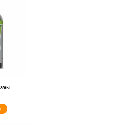
 80tbl
u