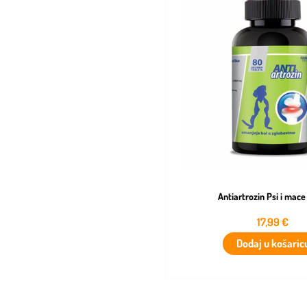
Antiartrozin Psi i mace
17,99
€
Dodaj u košaric