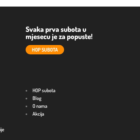
Svaka prva subota u
mjesecu je za popuste!
HOP SUBOTA
HOP subota
Blog
O nama
Akcija
ije