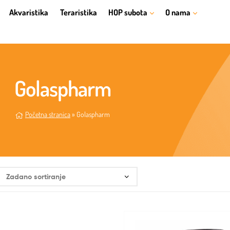
Akvaristika
Teraristika
HOP subota
O nama
Golaspharm
Početna stranica
»
Golaspharm