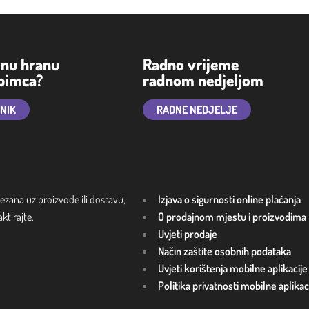
lnu hranu
Radno vrijeme
ubimca?
radnom nedjeljom
TNIK
RADNE NEDJELJE
ezana uz proizvode ili dostavu,
Izjava o sigurnosti online plaćanja
tirajte.
O prodajnom mjestu i proizvodima
Uvjeti prodaje
Način zaštite osobnih podataka
Uvjeti korištenja mobilne aplikacije
Politika privatnosti mobilne aplikac