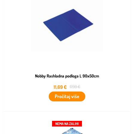
Nobby Rashladna podloga L 90x50cm
11,69
€
17,99
€
Pročitaj više
NEMA NA ZALIHI