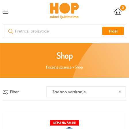
0
Traži
Shop
Početna stranica
»
Shop
Filter
NEMA NA ZALIHI