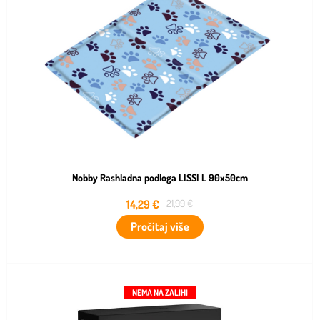
Nobby Rashladna podloga LISSI L 90x50cm
14,29
€
21,99
€
Pročitaj više
NEMA NA ZALIHI