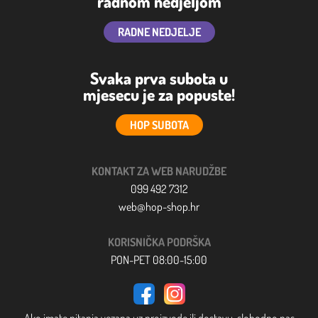
radnom nedjeljom
RADNE NEDJELJE
Svaka prva subota u
mjesecu je za popuste!
HOP SUBOTA
KONTAKT ZA WEB NARUDŽBE
099 492 7312
web@hop-shop.hr
KORISNIČKA PODRŠKA
PON-PET 08:00-15:00