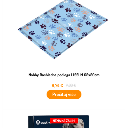
Nobby Rashladna podloga LISSI M 65x50cm
9,74
€
14,99
€
Pročitaj više
NEMA NA ZALIHI