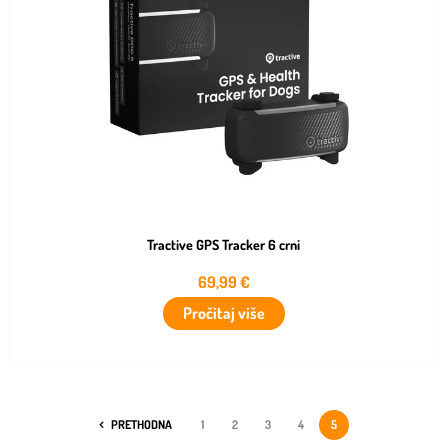
Tractive GPS Tracker 6 crni
69,99
€
Pročitaj više
PRETHODNA
1
2
3
4
5