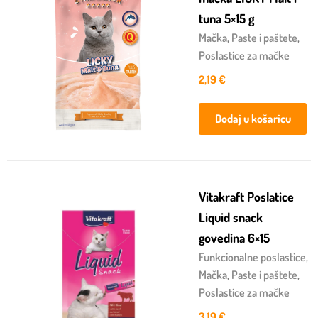
tuna 5×15 g
Mačka
,
Paste i paštete
,
Poslastice za mačke
2,19
€
Dodaj u košaricu
Vitakraft Poslatice
Liquid snack
govedina 6×15
Funkcionalne poslastice
,
Mačka
,
Paste i paštete
,
Poslastice za mačke
3,19
€