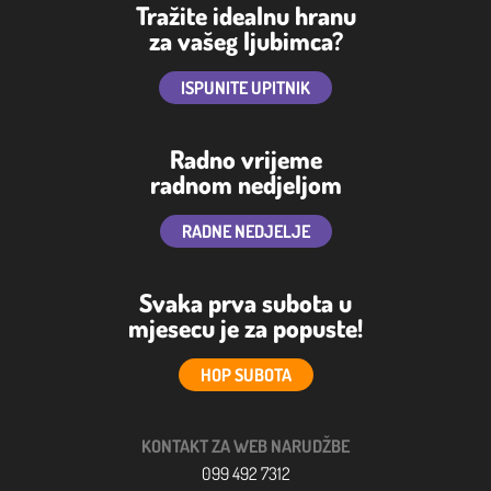
Tražite idealnu hranu
za vašeg ljubimca?
ISPUNITE UPITNIK
Radno vrijeme
radnom nedjeljom
RADNE NEDJELJE
Svaka prva subota u
mjesecu je za popuste!
HOP SUBOTA
KONTAKT ZA WEB NARUDŽBE
099 492 7312