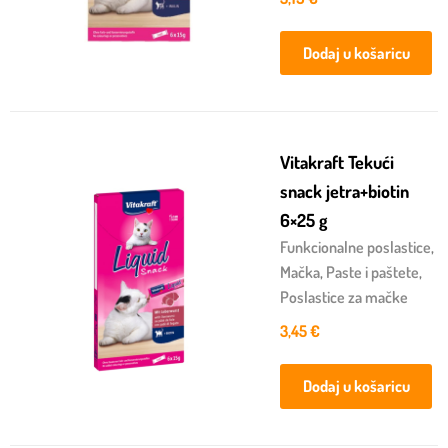
Dodaj u košaricu
Vitakraft Tekući
snack jetra+biotin
6×25 g
Funkcionalne poslastice
,
Mačka
,
Paste i paštete
,
Poslastice za mačke
3,45
€
Dodaj u košaricu