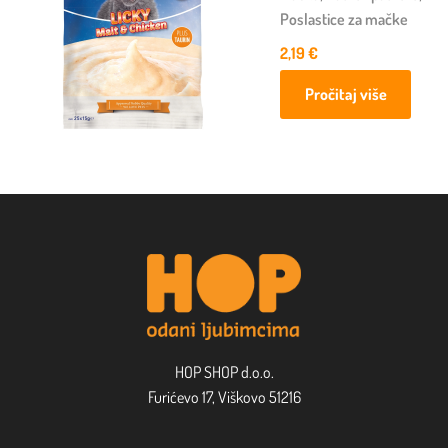
Poslastice za mačke
2,19
€
Pročitaj više
HOP SHOP d.o.o.
Furićevo 17, Viškovo 51216