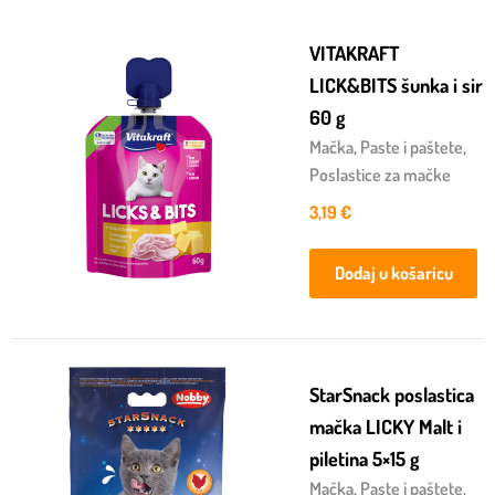
VITAKRAFT
LICK&BITS šunka i sir
60 g
Mačka
,
Paste i paštete
,
Poslastice za mačke
3,19
€
Dodaj u košaricu
StarSnack poslastica
mačka LICKY Malt i
piletina 5×15 g
Mačka
,
Paste i paštete
,