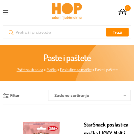
0
Traži
Paste i paštete
Početna stranica
»
Mačka
»
Poslastice za mačke
»
Paste i paštete
Filter
StarSnack poslastica
mačka LICKY Malt i